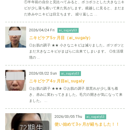
①半年前の自分と見比べてみると、ボコボコとした大きなニキ
ビが少し落ち着いて来た気がします。鏡越しに見ると、まだま
だ赤みやニキビは目立ちます。 繰り返しニ ...
2026/04/24 Fri
ai_sugaly53
ニキビケア5ヶ月目（ai_sugaly）
◎お肌の調子:★★ 小さなニキビは減りました。ポツポツと
まだ大きなニキビがまばらに出来てしまいます。 ◎生活環
境の ...
2026/03/22 Sun
ai_sugaly53
ニキビケア4ヶ月目ai_sugaly
◎お肌の調子:★★★ ◎お肌の調子:肌荒れが少し落ち着
き、赤みに変わってきました。毛穴の開きが気になって来
ました。 ...
2026/03/05 Thu
ai_sugaly53
使い始めて3ヶ月が経ちました！！