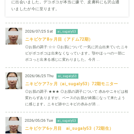
に出会いました。デコボコが本当に嫌で、皮膚科にも沢山通
いましたが今に至ります。
2026/07/25 Sat
ai_sugaly53
ニキビケア8ヶ月目（アドム72期）
◎お肌の調子:☆☆ ◎お肌について:一気に沢山出来ていたニキ
ビがボコボコは出来なくなっています。顎やほっぺの一部に
ボコっと出来る感じに変わりました。今月 ...
2026/06/25 Thu
ai_sugaly53
ニキビケア7ヶ月（ai_sugaly53）72期モニター
◎お肌の調子:★★★ ◎お肌の調子について:赤みやニキビは相
変わらずありますが、ベースのお肌が綺麗になって来たよう
に感じます。ニキビ跡やニキビの赤みが消 ...
2026/05/26 Tue
ai_sugaly53
ニキビケア6ヶ月目 ai_sugaly53（72期生）