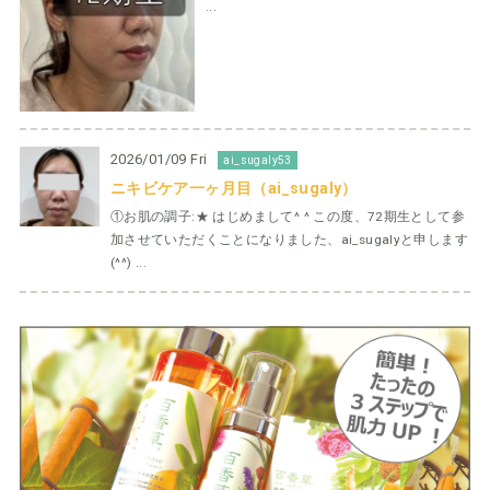
...
2026/01/09 Fri
ai_sugaly53
ニキビケア一ヶ月目（ai_sugaly）
①お肌の調子:★ はじめまして^ ^ この度、72期生として参
加させていただくことになりました、ai_sugalyと申します
(^^) ...