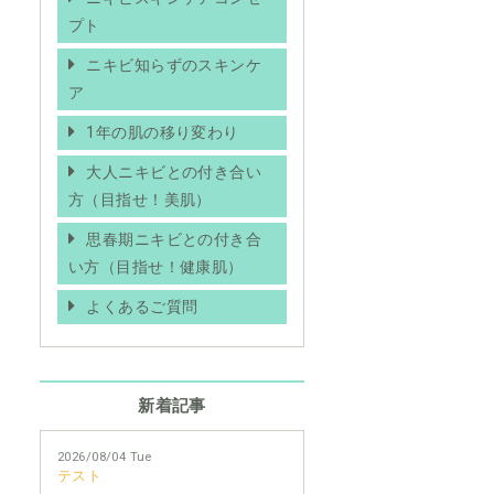
プト
ニキビ知らずのスキンケ
ア
1年の肌の移り変わり
大人ニキビとの付き合い
方（目指せ！美肌）
思春期ニキビとの付き合
い方（目指せ！健康肌）
よくあるご質問
新着記事
2026/08/04 Tue
テスト