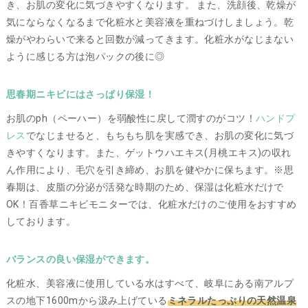
き、お肌の変化に気づきやすくなります。 また、洗顔後、乾燥が
気にならなくなるまで化粧水と美容液を重ねづけしましょう。乾
燥がやわらいで来ると回数が減ってきます。化粧水がなじまない
ように感じる方は泡パックの後に◎
思春期ニキビにはさっぱり保湿！
お肌のph（ペーハー）を弱酸性に戻して潤すのがコツ！
ハンドプ
レス
でなじませると、もちもち肌を実感でき、お肌の変化に気づ
きやすくなります。また、ゲットウハエキス(月桃エキス)の収れ
ん作用により、毛穴を引き締め、お肌を健やかに保ちます。※思
春期は、皮脂の分泌が活発な時期のため、保湿は化粧水だけで
OK！百香草ニキビモニターでは、化粧水だけのご使用をおすすめ
しております。
バランスの良い保湿ができます。
化粧水、美容液に使用している水はすべて、岐阜にある南アルプ
スの地下1600mから汲み上げている
ミネラルたっぷりの天然温泉