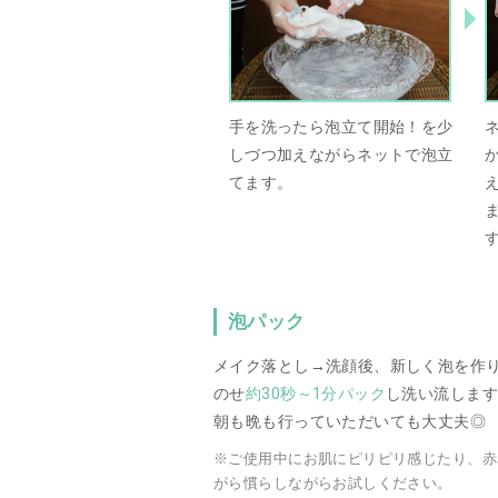
手を洗ったら泡立て開始！を少
しづつ加えながらネットで泡立
てます。
泡パック
メイク落とし→洗顔後、新しく泡を作り
のせ
約30秒～1分パック
し洗い流します
朝も晩も行っていただいても大丈夫◎
※ご使用中にお肌にピリピリ感じたり、赤
がら慣らしながらお試しください。