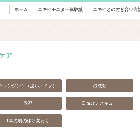
ホーム
ニキビモニター体験談
ニキビとの付き合い方
ケア
クレンジング（濃いメイク）
泡洗顔
保湿
日焼けレスキュー
1年の肌の移り変わり