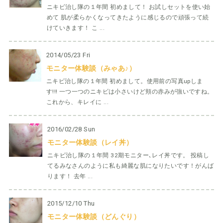
ニキビ治し隊の１年間 初めまして！ お試しセットを使い始
めて 肌が柔らかくなってきたように感じるので頑張って続
けていきます！ こ ...
2014/05/23 Fri
モニター体験談（みゃあ♪）
ニキビ治し隊の１年間 初めまして。使用前の写真upしま
す!!! 一つ一つのニキビは小さいけど頬の赤みが強いですね。
これから、キレイに ...
2016/02/28 Sun
モニター体験談（レイ丼）
ニキビ治し隊の１年間 32期モニター､レイ丼です。 投稿し
てるみなさんのように私も綺麗な肌になりたいです！がんば
ります！ 去年 ...
2015/12/10 Thu
モニター体験談（どんぐり）