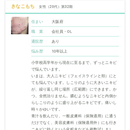
きなこもち
女性（20代）第32期
住まい
大阪府
職 業
会社員・OL
通院歴
あり
悩み歴
10年以上
小学校高学年から現在に至るまで、ずっとニキビ
で悩んでいます。
いまは、大人ニキビ（フェイスラインと頬）にと
ても悩んでいます。しこりのように大きいニキビ
が、繰り返し同じ場所（広範囲）にできます。か
つ、全然治りません。膿むようなニキビと内側か
らしこりのように盛り上がるニキビです。痛いし
時々かゆいです。
青汁を飲んだり、一般皮膚科（保険適用）に通う
だけでなく、美容皮膚科（保険適用外）にも行き
ニキビに効くという化粧水なども複数試しまし