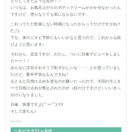
とりしてきたような気が！！
いつもは、お風呂上がりのボディクリームがかかせなかったん
ですけど、塗らなくても気にならないです。
これってただ乾燥しない時期になったからってだけですかね？
(^_^;)
でも、体のニキビ予防にもいいかなと思うので、これからも続
けようと思います♪
それから、近況ですが、わたし、ついに日傘デビューをしまし
たーー！！
みんなに注目されそうで恥ずかしいな・・・とか思っていまし
たけど、案外平気なもんですね！
もともと日焼け止めを塗るのが嫌いだったので、今回のモニタ
ーで日焼け止めが禁止されたのが（顔だけですけど）いいきっ
かけになりました。
日傘、快適ですよ(￣ー￣)ﾆﾔﾘ
そして楽ちん♪
↓↓↓↓↓
ニキビケア11ヵ月目