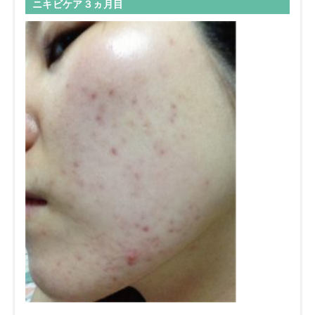
ニキビケア３ヵ月目