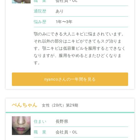
職 業
会社員・OL
通院歴
あり
悩み歴
1年〜3年
顎のみにできる大人ニキビに悩まされています。
それ以外の部分はニキビができてもスグ治りま
す。顎ニキビは低容量ピルを服用するとできなく
なりますが、服用をやめるとまたひどくなりま
す。
nyancoさんの一年間を見る
ぺんちゃん
女性（20代）第29期
住まい
長野県
職 業
会社員・OL