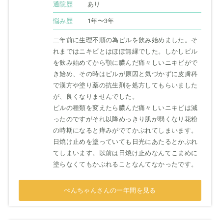
通院歴
あり
悩み歴
1年〜3年
二年前に生理不順の為ピルを飲み始めました。そ
れまではニキビとはほぼ無縁でした。しかしピル
を飲み始めてから顎に膿んだ痛々しいニキビがで
き始め、その時はピルが原因と気づかずに皮膚科
で漢方や塗り薬の抗生剤を処方してもらいました
が、良くなりませんでした。
ピルの種類を変えたら膿んだ痛々しいニキビは減
ったのですがそれ以降めっきり肌が弱くなり花粉
の時期になると痒みがでてかぶれてしまいます。
日焼け止めを塗っていても日光にあたるとかぶれ
てしまいます。以前は日焼け止めなんてこまめに
塗らなくてもかぶれることなんてなかったです。
ぺんちゃんさんの一年間を見る