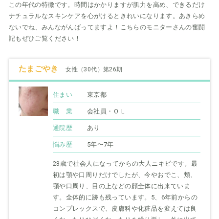
この年代の特徴です。時間はかかりますが肌力を高め、できるだけ
ナチュラルなスキンケアを心がけるときれいになります。あきらめ
ないでね、みんながんばってますよ！こちらのモニターさんの奮闘
記もぜひご覧ください！
たまごやき
女性（30代）第26期
住まい
東京都
職 業
会社員・ＯＬ
通院歴
あり
悩み歴
5年〜7年
23歳で社会人になってからの大人ニキビです。最
初は顎や口周りだけでしたが、今やおでこ、頬、
顎や口周り、目の上などの顔全体に出来ていま
す。全体的に跡も残っています。5、6年前からの
コンプレックスで、皮膚科や化粧品を変えては良