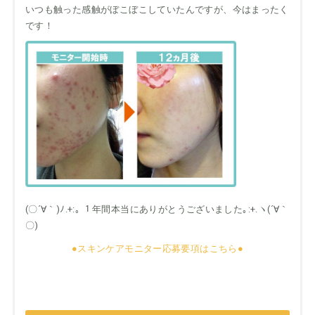
いつも触った感触がぼこぼこしていたんですが、今はまったく
です！
(〇´∀｀)ﾉ.+:｡ １年間本当にありがとうございました｡:+.ヽ(´∀｀
〇)
●スキンケアモニター応募要項はこちら●