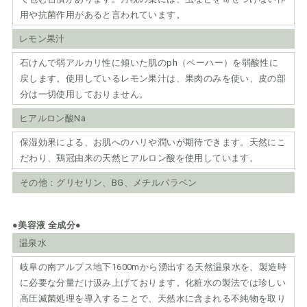
用や抗菌作用があると言われています。
レモン果汁
石けんで弱アルカリ性に傾いた肌のph（ペーハー）を弱酸性に
戻します。使用しているレモン果汁は、果肉のみを使い、皮の部
分は一切使用しておりません。
ヒアルロン酸Na
保湿効果による、お肌へのハリや潤いが期待できます。天然にこ
だわり、鶏冠由来の天然ヒアルロン酸を使用しています。
その他：グリセリン、BG、メチルパラベン
●美容液 全成分●
温泉水
岐阜の南アルプス地下1600mから湧出する天然温泉水を、製造時
に必要な分量だけ汲み上げております。化粧水の製法では珍しい
高圧滅菌処理を導入することで、天然水に含まれる不純物を取り