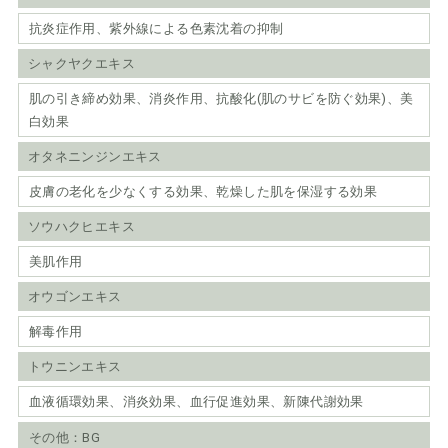
抗炎症作用、紫外線による色素沈着の抑制
シャクヤクエキス
肌の引き締め効果、消炎作用、抗酸化(肌のサビを防ぐ効果)、美
白効果
オタネニンジンエキス
皮膚の老化を少なくする効果、乾燥した肌を保湿する効果
ソウハクヒエキス
美肌作用
オウゴンエキス
解毒作用
トウニンエキス
血液循環効果、消炎効果、血行促進効果、新陳代謝効果
その他：BG