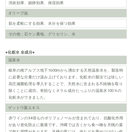
消炎効果、鎮静効果、保湿効果
オリーブ油
肌を柔軟にする効果、水分を保つ効果
その他：石ケン素地、グリセリン、水
●化粧水 全成分●
温泉水
岐阜の南アルプス地下1600mから湧出する天然温泉水を、製造時
に必要な分量だけ汲み上げております。化粧水の製法では珍しい
高圧滅菌処理を導入することで、天然水に含まれる不純物を取り
除くことに成功。有効なミネラル成分たっぷりの温泉水100％の
化粧水ができました。
ゲットウ葉エキス
赤ワインの34倍ものポリフェノールが含まれており、抗酸化作用
があり老化防止に最適です。沖縄では古くから食べ物を月桃の葉
で包む習慣があります。月桃の葉には、虫などを寄せつけない作