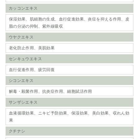
カッコンエキス
保湿効果、肌細胞の生成、血行促進効果、炎症を抑える作用、皮
脂の分泌の抑制、紫外線吸収
ウヤクエキス
老化防止作用、美肌効果
センキュウエキス
血行促進作用、疲労回復
シコンエキス
解毒・殺菌作用、抗炎症作用、細胞賦活作用
サンザシエキス
血液循環効果、ニキビ予防効果、保湿効果、美白効果、収れん効
果
クチナシ