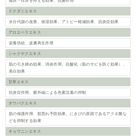
痛み・痒みを抑える効果、抗菌作用
ドクダミエキス
水分代謝の改善、保湿効果、アトピー軽減効果、抗炎症効果
アロエベラエキス
栄養供給、皮膚再生作用
シャクヤクエキス
肌の引き締め効果、消炎作用、抗酸化（肌のサビを防ぐ効果）、
美白効果
甘草エキス
抗炎症作用、紫外線による色素沈着の抑制
オウバクエキス
肌の保護作用、肌荒れ予防効果、にきびの原因であるアクネ菌な
どを抑制する効果
キョウニンエキス