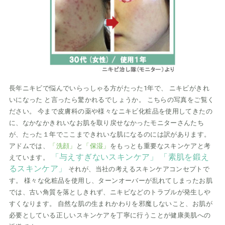
長年ニキビで悩んでいらっしゃる方がたった1年で、
ニキビがきれ
いになった と言ったら驚かれるでしょうか。 こちらの写真をご覧く
ださい。 今まで皮膚科の薬や様々なニキビ化粧品を使用してきたの
に、なかなかきれいなお肌を取り戻せなかったモニターさんたち
が、たった１年でここまできれいな肌になるのには訳があります。
アドムでは、
「洗顔」
と
「保湿」
をもっとも重要なスキンケアと考
「与えすぎないスキンケア」
「素肌を鍛え
えています。
るスキンケア」
それが、当社の考えるスキンケアコンセプトで
す。 様々な化粧品を使用し、ターンオーバーが乱れてしまったお肌
では、古い角質を落としきれず、ニキビなどのトラブルが発生しや
すくなります。 自然な肌の生まれかわりを邪魔しないこと、お肌が
必要としている正しいスキンケアを丁寧に行うことが健康美肌への