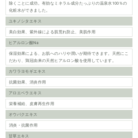
除くことに成功。有効なミネラル成分たっぷりの温泉水100％の
化粧水ができました。
ユキノシタエキス
美白効果、紫外線による肌荒れ防止、美肌作用
ヒアルロン酸Na
保湿効果による、お肌へのハリや潤いが期待できます。天然にこ
だわり、鶏冠由来の天然ヒアルロン酸を使用しています。
カワラヨモギエキス
抗菌効果、消炎作用
アロエベラエキス
栄養補給、皮膚再生作用
オウバクエキス
消炎・抗菌作用
甘草エキス