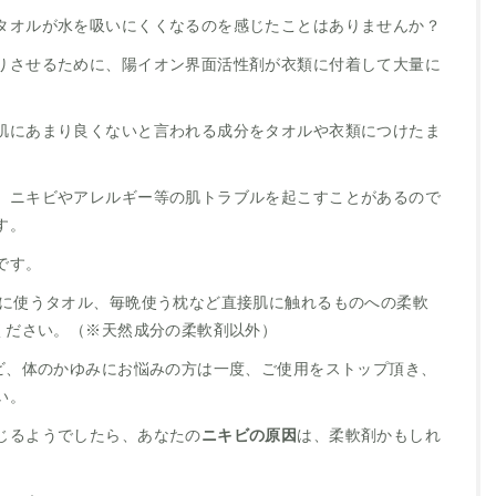
タオルが水を吸いにくくなるのを感じたことはありませんか？
りさせるために、陽イオン界面活性剤が衣類に付着して大量に
肌にあまり良くないと言われる成分をタオルや衣類につけたま
、ニキビやアレルギー等の肌トラブルを起こすことがあるので
す。
です。
顔に使うタオル、毎晩使う枕など直接肌に触れるものへの柔軟
えください。（※天然成分の柔軟剤以外）
キビ、体のかゆみにお悩みの方は一度、ご使用をストップ頂き、
い。
じるようでしたら、あなたの
ニキビの原因
は、柔軟剤かもしれ