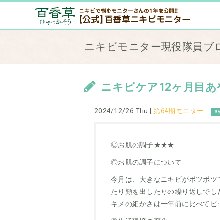
ニキビモニター現役隊員ブ
ニキビケア12ヶ月目あ
2024/12/26 Thu |
第64期モニター
a
◎お肌の調子★★★
◎お肌の調子について
今月は、大きなニキビがポツポツ
たり顔を出したりの繰り返しでし
キメの細かさは一年前に比べてビ