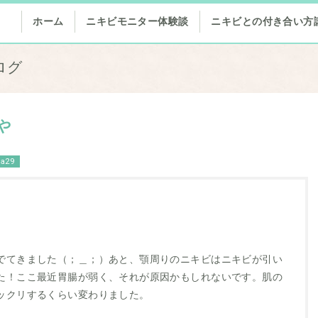
ホーム
ニキビモニター体験談
ニキビとの付き合い方
ログ
や
ya29
でてきました（；＿；）あと、顎周りのニキビはニキビが引い
た！ここ最近胃腸が弱く、それが原因かもしれないです。肌の
ックリするくらい変わりました。