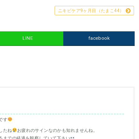
ニキビケア9ヶ月目（たまこ44）
LINE
facebook
です
したね
お疲れのサインなのかも知れませんね。
るまでの経過を観察していて下さい