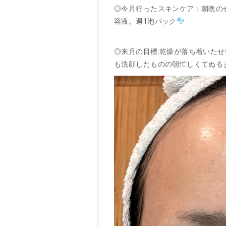
◎今月行ったスキンケア：朝晩の
容液。週1泡パック
◎来月の目標:乾燥が落ち着いた
も洗顔したものの朝忙しくてぬる