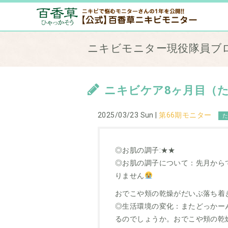
ニキビモニター現役隊員ブ
ニキビケア8ヶ月目（た
2025/03/23 Sun |
第66期モニター
た
◎お肌の調子:★★
◎お肌の調子について：先月から
りません
おでこや頬の乾燥がだいぶ落ち着
◎生活環境の変化：またどっかー
るのでしょうか。おでこや頬の乾