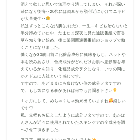
消えて欲しい思いで無理やり潰してしまい、それが深い
跡になり後悔‥20代には両耳から顎付近にかけてニキビ
が大量発生‥
私はずっとこんな汚肌(おはだ)、一生ニキビも治らないと
半分諦めていた中、たまたま深夜に見た通販番組で百香
草を知り使い始め、後に某関西通販番組のショップで働
くことになりました。
働くなか30歳目前に化粧品成分に興味をもち、ネットや
本を読みあさり、合成成分がどれだけお肌へ悪影響を与
えているかを知り、化粧品成分ヲタになり、いつの間に
かアドムに入社という感じです。
ですので、あどままにも負けない位の成分ヲタですの
で、もし気になる事があれば何でもお聞き下さい
１ヶ月にして、めちゃくちゃ効果出ていますね
嬉しい
です♡
私、先程もお伝えしたように成分ヲタですので、あかぽ
んさんが近々に使用されていたスキンケアの全成分を調
べさせて頂きました。
アヌア、韓国のスキンケアなんですね