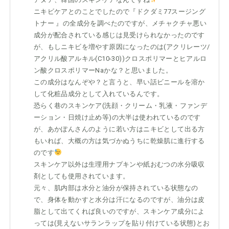
ニキビケアとのことでしたので『ドクダミ77スージング
トナー 』の全成分を調べたのですが、メチャクチャ悪い
成分が配合されている感じは見受けられなかったのです
が、もしニキビを増やす原因になったのは(アクリレーツ/
アクリル酸アルキル(C10-30))クロスポリマーとヒアルロ
ン酸クロスポリマーNaかな？と思いました。
この成分はなんぞや？と言うと、早い話ビニールを溶か
して化粧品成分として入れているんです。
恐らく巷のスキンケア(洗顔・クリーム・乳液・ファンデ
ーション・日焼け止め等)の大半は使われているのです
が、あかぽんさんのように若い方はニキビとして出る方
もいれば、大概の方は気づかぬうちに乾燥肌に進行する
のです
スキンケア以外は生理用ナプキンや紙おむつの水分吸収
剤としても使用されています。
元々、肌内部は水分と油分が保持されている状態なの
で、身体を動かすと水分は汗になるのですが、油分は皮
脂として出てくれば良いのですが、スキンケア成分によ
っては(見えないサランラップを貼り付けている状態)とお