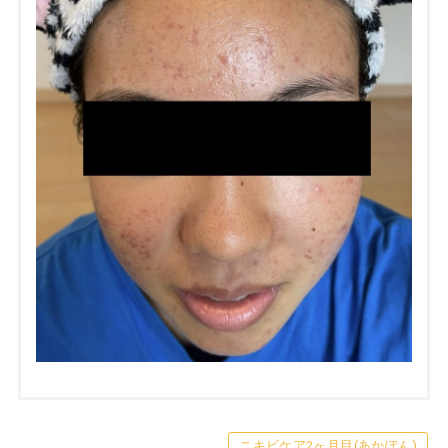
ニキビケア2ヶ月目(あかぽん)