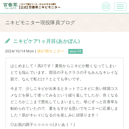
ニキビモニター現役隊員ブログ
ニキビケア1ヶ月目(あかぽん)
2024/10/14 Mon |
第67期モニター
akari18
はじめまして！高2です！夏前からニキビが酷くなってしまい
とても悩んでいます。部活の子もクラスの子もみんなキレイな
肌で、なんで私だけ？ととても辛いです。
今まで、少しニキビが出来るとネットでニキビに良い韓国コス
メなどを探して使ってみるという繰り返しでしたが、良くなる
どころかここまで悪化してしまいました。母にずっと百香草を
勧められていたので、藁をもすがる思いでモニターに応募しま
した！肌がキレイになるのを楽しみに頑張ります！
◎お肌の調子☆☆☆☆☆(さいあく！)