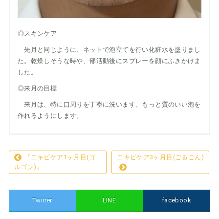
◎スキンケア
先月と同じように、ネットで泡立てを行い化粧水を塗りまし
た。乾燥しそうな時や、部活動後にスプレーを顔にふきかけま
した。
◎来月の目標
来月は、特に口周りを丁寧に洗います。もっと質のいい泡を
作れるようにします。
『ニキビケア1ヶ月目(ゴ
ニキビケア3ヶ月目(ごるごん)
ルゴン)』
Twiiter
LINE
facebook