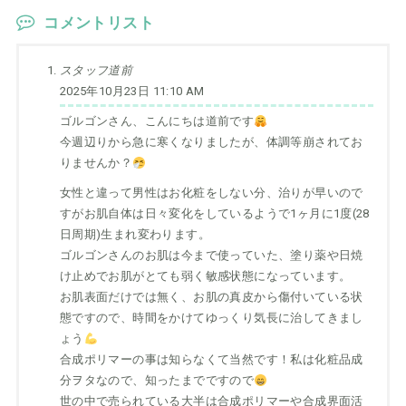
コメントリスト
スタッフ道前
2025年10月23日 11:10 AM
ゴルゴンさん、こんにちは道前です
今週辺りから急に寒くなりましたが、体調等崩されてお
りませんか？
女性と違って男性はお化粧をしない分、治りが早いので
すがお肌自体は日々変化をしているようで1ヶ月に1度(28
日周期)生まれ変わります。
ゴルゴンさんのお肌は今まで使っていた、塗り薬や日焼
け止めでお肌がとても弱く敏感状態になっています。
お肌表面だけでは無く、お肌の真皮から傷付いている状
態ですので、時間をかけてゆっくり気長に治してきまし
ょう
合成ポリマーの事は知らなくて当然です！私は化粧品成
分ヲタなので、知ったまでですので
世の中で売られている大半は合成ポリマーや合成界面活