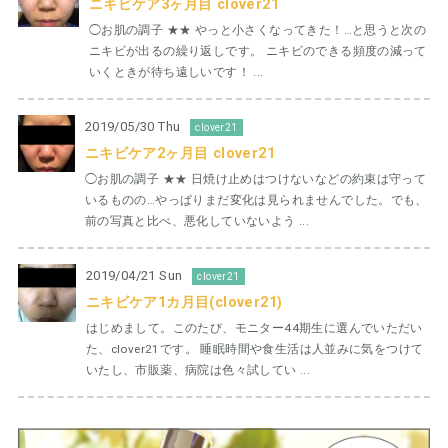
ニキビケア3ヶ月目 clover21
◯お肌の調子 ★★ やっと小さくなってきた！…と思うと次の
ニキビが出るの繰り返しです。 ニキビのできる頻度の減って
いくときが待ち遠しいです！ ...
2019/05/30 Thu
clover21
ニキビケア2ヶ月目 clover21
◯お肌の調子 ★★ 日焼け止めはつけないなどの約束は守って
いるものの…やっぱりまだ変化は見られませんでした。でも、
前の写真と比べ、悪化していないよう ...
2019/04/21 Sun
clover21
ニキビケア1カ月目(clover21)
はじめまして。このたび、モニター44期生に選んでいただい
た、clover21です。 睡眠時間や食生活は人並みに気をつけて
いたし、市販薬、病院は色々試してい ...