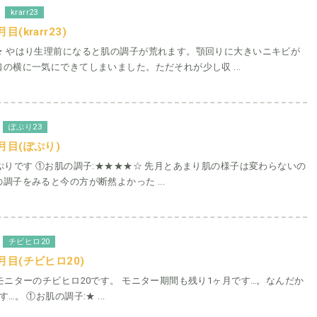
krarr23
(krarr23)
★ やはり生理前になると肌の調子が荒れます。顎回りに大きいニキビが
の横に一気にできてしまいました。ただそれが少し収 ...
ぽぷり23
月目(ぽぷり)
ぷりです ①お肌の調子:★★★★☆ 先月とあまり肌の様子は変わらないの
調子をみると今の方が断然よかった ...
チビヒロ20
月目(チビヒロ20)
モニターのチビヒロ20です。 モニター期間も残り1ヶ月です…。なんだか
…。 ①お肌の調子:★ ...