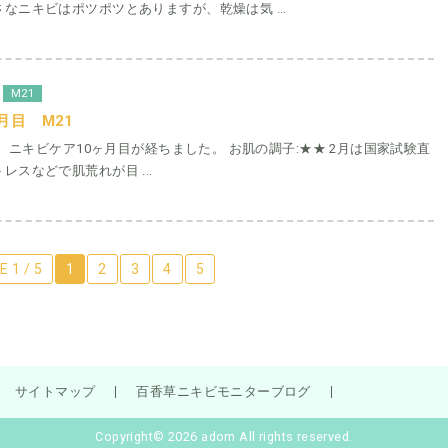
なニキビはポツポツとありますが、乾燥は気 ...
M21
月目 M21
す。 ニキビケア10ヶ月目が経ちました。 お肌の調子:★★ 2月は国家試験直
レスなどで肌荒れが目 ...
 1 / 5
1
2
3
4
5
サイトマップ
百香草ニキビモニターブログ
Copyright© 2026 adom All rights reserved.