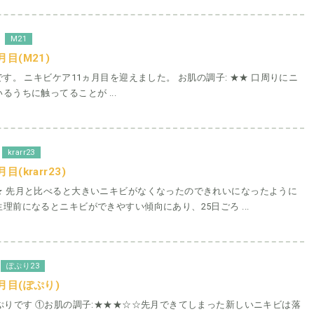
M21
目(M21)
です。 ニキビケア11ヵ月目を迎えました。 お肌の調子: ★★ 口周りにニ
るうちに触ってることが ...
krarr23
(krarr23)
★ 先月と比べると大きいニキビがなくなったのできれいになったように
理前になるとニキビができやすい傾向にあり、25日ごろ ...
ぽぷり23
月目(ぽぷり)
ぷりです ①お肌の調子:★★★☆☆先月できてしまった新しいニキビは落