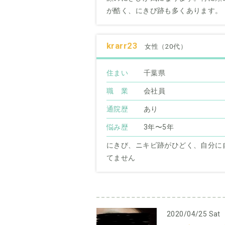
が酷く、にきび跡も多くあります。
krarr23
女性（20代）
住まい
千葉県
職 業
会社員
通院歴
あり
悩み歴
3年〜5年
にきび、ニキビ跡がひどく、自分に
てません
2020/04/25 Sat