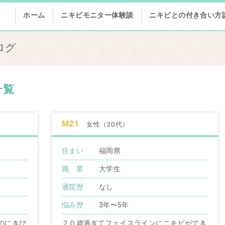
ホーム
ニキビモニター体験談
ニキビとの付き合い方
ログ
一覧
M21
女性（20代）
住まい
福岡県
職 業
大学生
通院歴
なし
悩み歴
3年〜5年
のにきび
２０歳過ぎてフェイスラインにニキビができ