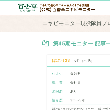
ニキビモニター現役隊員ブ
第45期モニター 記事
ぽぷり23
女性（20代）
住まい
愛知県
職 業
会社員
通院歴
あり
悩み歴
3年〜5年
顔のにきびが気になります。特に頬