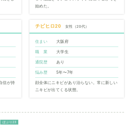
始めた。
チビヒロ20
女性（20代）
住まい
大阪府
職 業
大学生
通院歴
あり
悩み歴
5年〜7年
自信が持
顔全体にニキビがあり治らない。常に新しい
ニキビが出てくる状態。
ぽぷり23