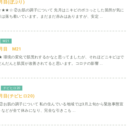
月目(ぽぷり)
★★★☆ ②お肌の調子について 先月はニキビのポコっとした箇所が気に
は落ち着いています。まだまだ赤みはありますが、安定 ...
M21
月目 M21
★★ 環境の変化で肌荒れするかなと思ってましたが、それほどニキビはで
んだんと肌質が改善されてると思います。コロナの影響 ...
チビヒロ20
月目(チビヒロ20)
 ②お肌の調子について 私の住んでいる地域では3月上旬から緊急事態宣
などが全て休みになり、完全な引きこも ...