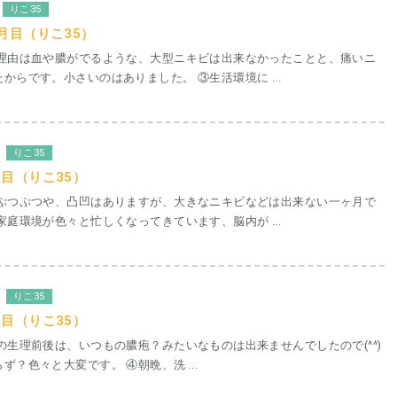
りこ35
月目（りこ35）
の理由は血や膿がでるような、大型ニキビは出来なかったことと、痛いニ
からです。小さいのはありました。 ③生活環境に ...
りこ35
目（りこ35）
いぷつぷつや、凸凹はありますが、大きなニキビなどは出来ない一ヶ月で
家庭環境が色々と忙しくなってきています、脳内が ...
りこ35
目（りこ35）
の生理前後は、いつもの膿疱？みたいなものは出来ませんでしたので(^^)
ず？色々と大変です。 ④朝晩、洗 ...