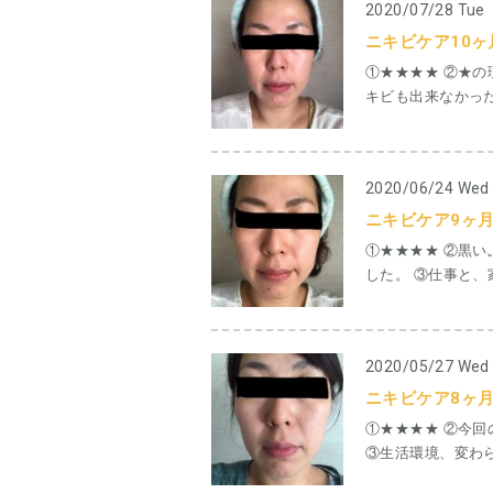
2020/07/28 Tue
ニキビケア10ヶ
①★★★★ ②★
キビも出来なかった
2020/06/24 Wed
ニキビケア9ヶ月
①★★★★ ②黒
した。 ③仕事と、
2020/05/27 Wed
ニキビケア8ヶ月
①★★★★ ②今回
③生活環境、変わら