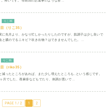
。怖いです。 ④前回のお返事のような形 ...
りこ35
目（りこ35）
確実に先月より、かなり忙しかったりしたのですが、肌調子は少し良いで
、血と膿のでるニキビ？吹き出物？はできませんでした。 ...
りこ35
（riko35）
っと減ったところがあれば、また少し増えたところも…という感じです。
ヶ月でした、蕁麻疹などもでたり、体調が悪いで ...
PAGE 1 / 2
1
2