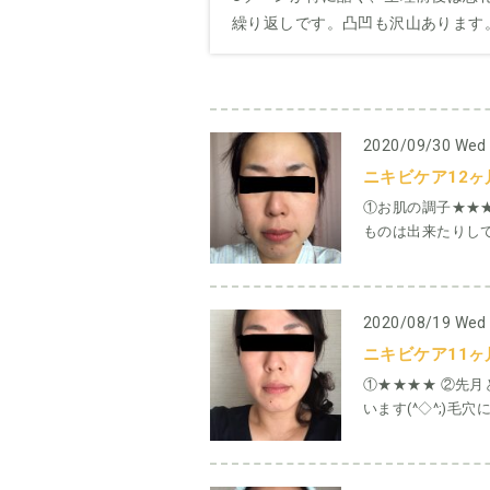
繰り返しです。凸凹も沢山あります
2020/09/30 Wed
ニキビケア12ヶ
①お肌の調子★★
ものは出来たりして
2020/08/19 Wed
ニキビケア11ヶ
①★★★★ ②先
います(^◇^;)毛