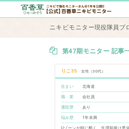
ニキビモニター現役隊員ブ
第47期モニター 記事
りこ35
女性（30代）
住まい
北海道
職 業
会社員
通院歴
あり
悩み歴
1年未満
Uゾーンが特に酷く、生理前後は悪