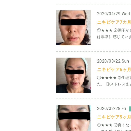
2020/04/29 Wed
ニキビケア7カ月
①★★★ ②調子
は非常に感じていま
2020/03/22 Sun
ニキビケア6ヶ月
①★★★★ ②生
た。 ③ストレスま
2020/02/28 Fri
ニキビケア5ヶ月
①★★★ ②良く