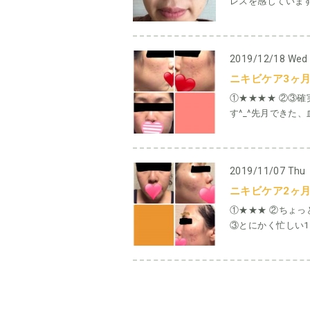
レスを感じています
2019/12/18 Wed
ニキビケア3ヶ月
①★★★★ ②③
す^_^先月できた
2019/11/07 Thu
ニキビケア2ヶ月目
①★★★ ②ちょ
③とにかく忙しい1