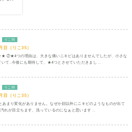
。
りこ35
月目（りこ35）
★★ ②★4つの理由は、大きな痛いニキビはありませんでしたが、小さな
いて…今後にも期待して、★4つとさせていただきまし ...
りこ35
月目（りこ35）
月とあまり変化がありません。なぜか顔以外にニキビのようなものが出て
穴に汚れが目立ちます、洗っているのになぁと思います ...