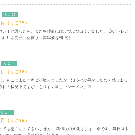
りこ35
目（りこ35）
が良い！と思ったら、また生理前にはぷつぷつ出ていました。 ③ストレス
す！ ④洗顔→化粧水→美容液を朝•晩に ...
りこ35
目（りこ35）
理前、あごにまたニキビが増えましたが、治るのが早かったのを感じまし
みれの状況下ですが、もうすぐ新しいシーズン、気 ...
りこ35
目（りこ35）
なっても悪くなってもいません。 ③環境の変化はまさに今です。毎日スト