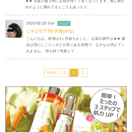
★★ 写真の通り特に左頬か痒くて赤くなってます。蚊に刺さ
れのように腫れてるところもあったり、 ...
2020/02/23 Sun
かな27
ニキビケア3か月目(かな)
こんにちは。使用は4ヶ月経ちました。 お肌の調子は★★ 最
近は顎にしこりニキビが常にある状態で、なかなか消えてく
れません。 頬も時々乾燥して ...
PAGE 1 / 2
1
2