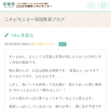
ニキビモニター現役隊員ブログ
10ヶ月目☆
2013/05/27 Mon |
第17期モニター
しー
すいません、またしても写真と文章が別になりました(ToT) 10
ヶ月目の報告です。
相も変わらず、口元は粉吹き状態です。 保湿もしっかりすて
るつもりですが、なかなかです。
しかし、泡パックを頑張ってるお陰か、昔からあった黒い角栓
が ポロっとまたひとつ取れました！！
ニキビ蹟もやっぱり薄くなってきているように思えます♪
保湿いっぱいしているせいか、減りが早く、買い足す予定です