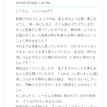
2013年5月30日 1:41 PM
しーさん、こんにちは(^^)
乾燥(?)がひどいようですね。私も今のような春～夏にか
けてと、 秋～冬になると、どうも肌がゴワゴワします。
ずっと乾燥だと思っていたのですが、 数年前、どうやら
お肌の古くなった角質が剥がれ落ちる前の 前兆だという
ことに気付きました！
それまでは乾燥だと思っていたので、 ひたすらエッセン
スをエッセンスを塗り塗りしていたら、 ある日、何やら
消しゴムかすのような物がポロポロ…と 顔から取れてき
たんです！！
初めはビックリしましたが、 あどままからこんな事もあ
るよと話を聞いていたので、 ｢これか…｣と思いました(笑)
消しゴムかすが取れた後のお肌は、 何かピカピカしてい
るし、手触りもモチモチ☆ まるで脱皮をしたかのようで
した。
もしかしたら、しーさんの乾燥と思われているその症状
も、 そうなのかもしれませんね。
乾燥が気になる時には、 エッセンス→ローション→エッ