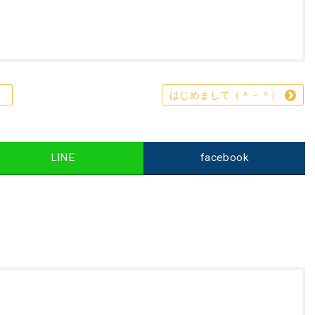
。
）
はじめまして（＾－＾）
LINE
facebook