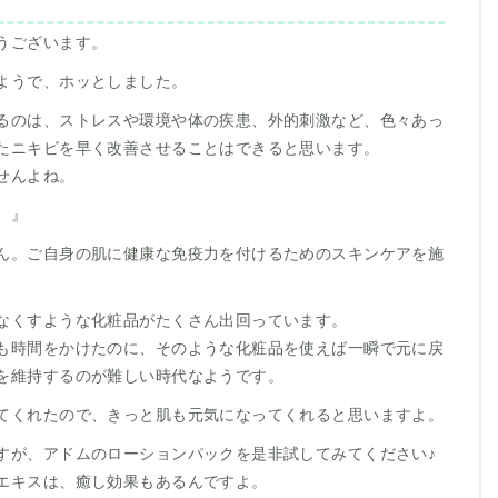
うございます。
ようで、ホッとしました。
るのは、ストレスや環境や体の疾患、外的刺激など、色々あっ
たニキビを早く改善させることはできると思います。
せんよね。
 』
ん。ご自身の肌に健康な免疫力を付けるためのスキンケアを施
なくすような化粧品がたくさん出回っています。
も時間をかけたのに、そのような化粧品を使えば一瞬で元に戻
を維持するのが難しい時代なようです。
てくれたので、きっと肌も元気になってくれると思いますよ。
すが、アドムのローションパックを是非試してみてください♪
エキスは、癒し効果もあるんですよ。