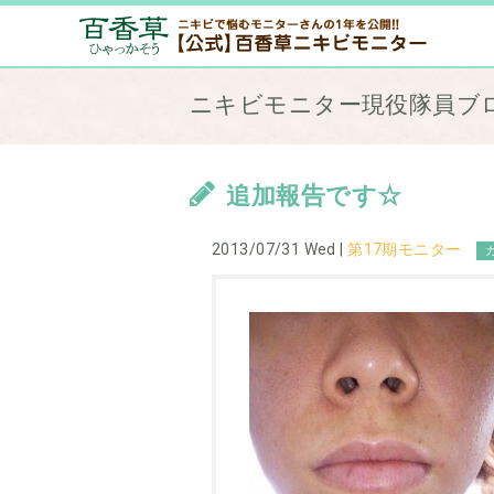
ニキビモニター現役隊員ブ
追加報告です☆
2013/07/31 Wed |
第17期モニター