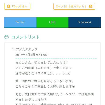
12ヶ月目☆
2ヶ月目（使用4ヶ月）
Twiiter
LINE
facebook
コメントリスト
アドムスタッフ
2014年4月8日 9:44 AM
まめこさん、初めましてこんにちは！
アドムの道前（みちまえ）と申します☺
返信が遅くなりスイマセン。。。(ᵕ̣̣̣̣̣̣﹏ᵕ̣̣̣̣̣̣)
第一回目のご報告ありがとうございます。
こちらこそ１年間宜しくお願い致します☀
あと、先日追加でご購入頂いたビーンズソープは無事届
きましたでしょうか？
お届けするまでに時間がかかり申し訳ございませんでし