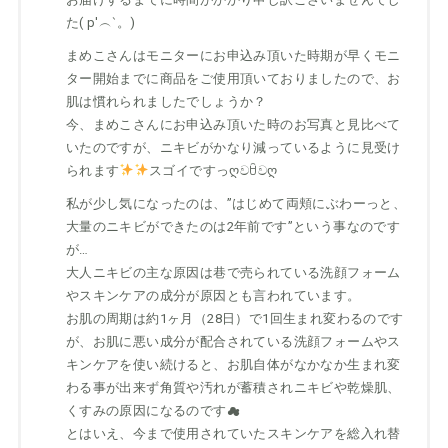
た( p′︵‵。)
まめこさんはモニターにお申込み頂いた時期が早くモニ
ター開始までに商品をご使用頂いておりましたので、お
肌は慣れられましたでしょうか？
今、まめこさんにお申込み頂いた時のお写真と見比べて
いたのですが、ニキビがかなり減っているように見受け
られます
スゴイですっღවꇳවღ
私が少し気になったのは、”はじめて両頬にぶわーっと、
大量のニキビができたのは2年前です”という事なのです
が…
大人ニキビの主な原因は巷で売られている洗顔フォーム
やスキンケアの成分が原因とも言われています。
お肌の周期は約1ヶ月（28日）で1回生まれ変わるのです
が、お肌に悪い成分が配合されている洗顔フォームやス
キンケアを使い続けると、お肌自体がなかなか生まれ変
わる事が出来ず角質や汚れが蓄積されニキビや乾燥肌、
くすみの原因になるのです☁
とはいえ、今まで使用されていたスキンケアを総入れ替