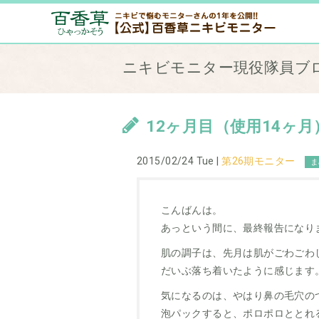
ニキビモニター現役隊員ブ
12ヶ月目（使用14ヶ月
2015/02/24 Tue |
第26期モニター
ま
こんばんは。
あっという間に、最終報告になり
肌の調子は、先月は肌がごわごわ
だいぶ落ち着いたように感じます
気になるのは、やはり鼻の毛穴の
泡パックすると、ポロポロととれ