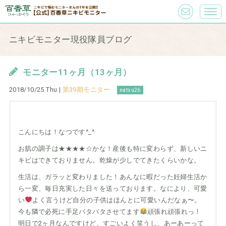
ニキビモニター現役隊員ブログ
モニター11ヶ月（13ヶ月）
2018/10/25 Thu |
第39期モニター
natsu26
こんにちは！なつです^_^
お肌の調子は★★★★☆かな！産後も特に変わらず、新しいニ
キビはできておりません。乾燥が少しでてきたくらいかな。
生活は、ガラッと変わりました！あんなに暇だった妊婦生活か
ら一変、毎日充実した日々を送っております。なにより、可愛
い
よく言うけど自分の子供はほんとに可愛いんだなぁ〜。
今も隣で必死に手足バタバタさせてます
頑張れ頑張れっ！
明日で2ヶ月なんですけど、すごいよく笑うし、あーあーって