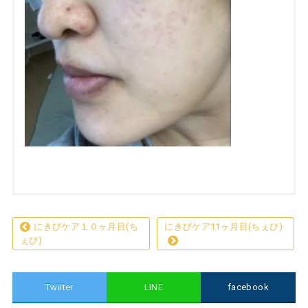
にきびケア１０ヶ月目(ち
にきびケア11ヶ月目(ちぇぴ)
ぇぴ)
Twiiter
LINE
facebook