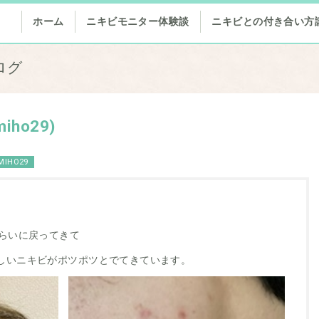
ホーム
ニキビモニター体験談
ニキビとの付き合い方
ログ
ho29)
MIHO29
くらいに戻ってきて
しいニキビがポツポツとでてきています。