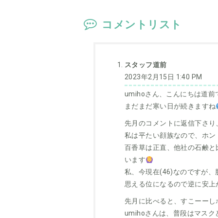
コメントリスト
スタッフ道前
2023年2月15日 1:40 PM
umihoさん、こんにちは道前
まだまだ寒い日が続きますね
先月のコメントに返信下さり
私は平たい顔族なので、ホン
百香草は正直、他社の石鹸と
います
私、今現在(46)なのです
思える位になるので逆に安上
先月に比べると、すこーーし
umihoさんは、普段はマス