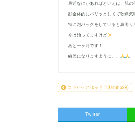
最近なにかあればといえば、肌の
顔全体的にパリッとしてて乾燥気
特に泡パックをしていると鼻周り
今は治ってますけど
あと一ヶ月です！
綺麗になりますように、、
ニキビケア10ヶ月目(Umiho29)
Twiiter