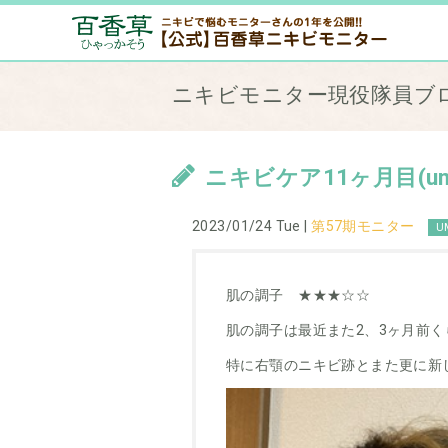
ニキビモニター現役隊員ブ
ニキビケア11ヶ月目(umi
2023/01/24 Tue |
第57期モニター
U
肌の調子 ★★★☆☆
肌の調子は最近また2、3ヶ月前
特に右顎のニキビ跡とまた更に新