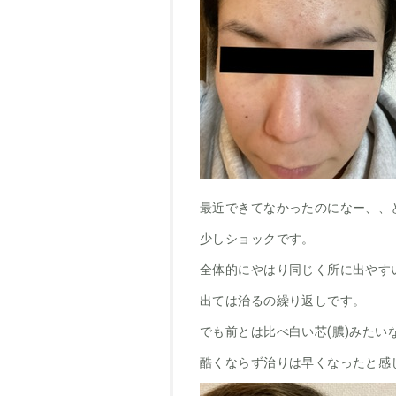
最近できてなかったのになー、、
少しショックです。
全体的にやはり同じく所に出やす
出ては治るの繰り返しです。
でも前とは比べ白い芯(膿)みたい
酷くならず治りは早くなったと感