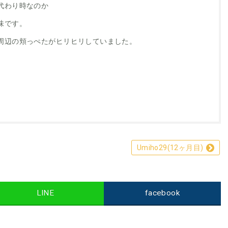
代わり時なのか
味です。
周辺の頬っぺたがヒリヒリしていました。
Umiho29(12ヶ月目)
LINE
facebook