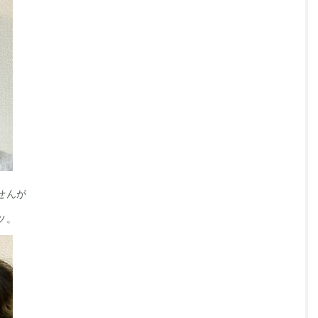
せんが
ツ。