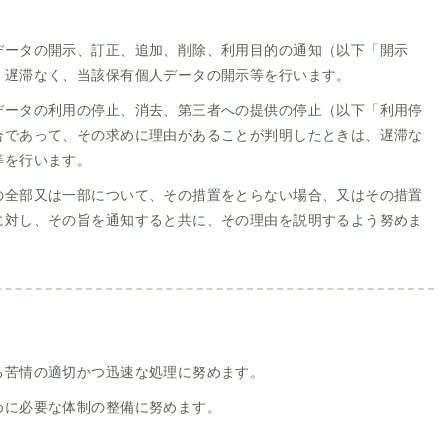
データの開示、訂正、追加、削除、利用目的の通知（以下「開示
、遅滞なく、当該保有個人データの開示等を行います。
データの利用の停止、消去、第三者への提供の停止（以下「利用停
合であって、その求めに理由があることが判明したときは、遅滞な
等を行います。
の全部又は一部について、その措置をとらない場合、又はその措置
に対し、その旨を通知すると共に、その理由を説明するよう努めま
る苦情の適切かつ迅速な処理に努めます。
めに必要な体制の整備に努めます。