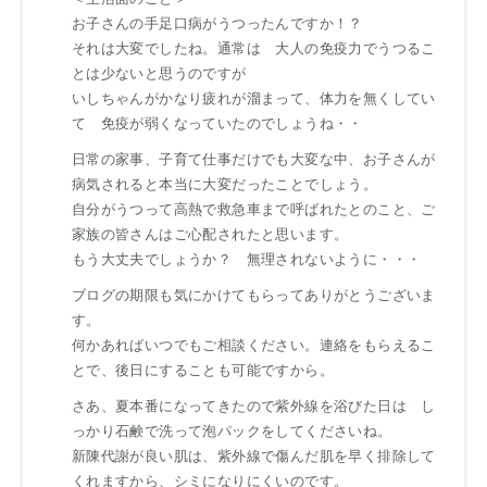
お子さんの手足口病がうつったんですか！？
それは大変でしたね。通常は 大人の免疫力でうつるこ
とは少ないと思うのですが
いしちゃんがかなり疲れが溜まって、体力を無くしてい
て 免疫が弱くなっていたのでしょうね・・
日常の家事、子育て仕事だけでも大変な中、お子さんが
病気されると本当に大変だったことでしょう。
自分がうつって高熱で救急車まで呼ばれたとのこと、ご
家族の皆さんはご心配されたと思います。
もう大丈夫でしょうか？ 無理されないように・・・
ブログの期限も気にかけてもらってありがとうございま
す。
何かあればいつでもご相談ください。連絡をもらえるこ
とで、後日にすることも可能ですから。
さあ、夏本番になってきたので紫外線を浴びた日は し
っかり石鹸で洗って泡パックをしてくださいね。
新陳代謝が良い肌は、紫外線で傷んだ肌を早く排除して
くれますから、シミになりにくいのです。