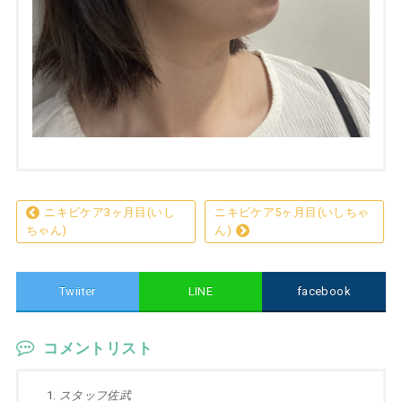
ニキビケア3ヶ月目(いし
ニキビケア5ヶ月目(いしちゃ
ちゃん)
ん)
Twiiter
LINE
facebook
コメントリスト
スタッフ佐武