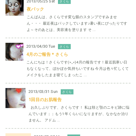
2013/05/25 Sat
さくら
夜パック
こんばんは、さくらです変な眼のスタンプですみませ
ん・・・ 最近夜はパックしています♪暑い夜にぴったりです
よ～そのあとは、美容液を塗ります そ ...
2013/04/30 Tue
さくら
4月のご報告＊さくら
こんにちは！さくらです(>_<)4月の報告です！最近肌寒い日
もなくなって、ぽかぽか気持ちいですね 今月は色々忙しくて
メイクをしたまま寝てしまったこ ...
2013/03/31 Sun
さくら
1回目のお肌報告
お久しぶりです、さくらです！ 私は頬と顎のニキビ跡に悩
んでいます；；もう1年くらいになりますが、なかなか治り
ません。 アドム ...