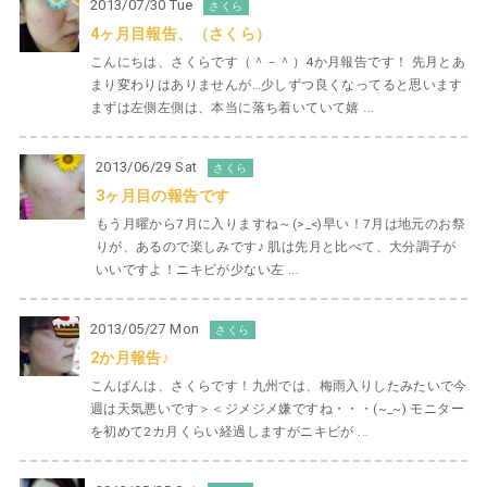
2013/07/30 Tue
さくら
4ヶ月目報告、（さくら）
こんにちは、さくらです（＾－＾）4か月報告です！ 先月とあ
まり変わりはありませんが…少しずつ良くなってると思います
まずは左側左側は、本当に落ち着いていて嬉 ...
2013/06/29 Sat
さくら
3ヶ月目の報告です
もう月曜から7月に入りますね～(>_<)早い！7月は地元のお祭
りが、あるので楽しみです♪ 肌は先月と比べて、大分調子が
いいですよ！ニキビが少ない左 ...
2013/05/27 Mon
さくら
2か月報告♪
こんばんは、さくらです！九州では、梅雨入りしたみたいで今
週は天気悪いです＞＜ジメジメ嫌ですね・・・(~_~) モニター
を初めて2カ月くらい経過しますがニキビが ...