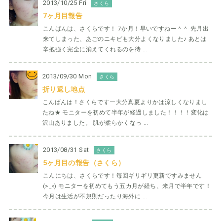
2013/10/25 Fri
さくら
7ヶ月目報告
こんばんは、さくらです！ 7か月！早いですねー＾＾ 先月出
来てしまった、あごのニキビも大分よくなりました♪ あとは
辛抱強く完全に消えてくれるのを待 ...
2013/09/30 Mon
さくら
折り返し地点
こんばんは！さくらですー大分真夏よりかは涼しくなりまし
たね★ モニターを初めて半年が経過しました！！！！変化は
沢山ありました。 肌が柔らかくなっ ...
2013/08/31 Sat
さくら
5ヶ月目の報告（さくら）
こんにちは、さくらです！毎回ギリギリ更新ですみません
(>_<) モニターを初めてもう五カ月が経ち、来月で半年です！
今月は生活が不規則だったり海外に ...