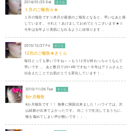
2014/01/25 Sat
さくら
１月のご報告☆★
１月の報告です☆来月が最後のご報告となると、早いなあと感
じています。 それと！あけましておめでとうございます★☆
今年は去年より美肌になれるように頑張ります ...
2013/12/27 Fri
さくら
12月のご報告★さくら
毎日とっても寒いですね＞＜もう12月が終わっちゃうなんて
早いです…。 あと数日で2014年ですね！今年はアドムさんと
出会えたことでお肌がとても変化しています！ ...
2013/11/26 Tue
さくら
8か月報告
8か月報告です！！ 無事に帰国出来ました！ハワイでは、沢
山経験が出来てよかったです。 向こうで生活してるうちに、
喉を傷めてしまい声が酷いです；； ...