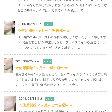
使い始めて5ヶ月目。季節はお肌が乾燥する秋冬シーズンにな
り、例年なら乾燥と乾燥しすぎによる皮脂でお肌の調子が悪くな
るこの時期も、今年は大丈夫です！ 対策として ...
2013/10/29 Tue
clara
☆使用開始4ヶ月〜ご報告④〜☆
使い始めて4ヶ月、お肌の感触が柔らかくなったように感じます
(*^^*)生理前などの時期になると、フェイスラインやあごにポツ
ポツできてしまいますが、大きく成長しち ...
2013/09/25 Wed
clara
☆使用開始3ヶ月〜ご報告③〜☆
使用開始から3ヶ月経ちました。顎やフェイスラインににきび出現
してしまいますが、以前より治りが早くなってるように感じま
す！ また、前回ご報告の時より、出方も少し ...
2013/08/31 Sat
clara
☆使用開始２ヶ月～ご報告②～☆
使い始めて２ヶ月目 お肌の調子はといいますと・・・ 夏という