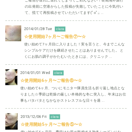
ご報告が遅れに遅れてしまってごめんなさい！長期海外旅行
の出発前に空港からした投稿が失敗していたことに今気付い
て、慌てて再投稿させていただいてます(ﾟoﾟ;; ...
2014/01/28 Tue
clara
☆使用開始7ヶ月〜ご報告⑦〜☆
使い始めて7ヶ月目に入りました！実を言うと、今までこんな
シンプルケアだけを継続させたことはありませんでした。 と
くにお肌の調子がかたむいたときには、クリニック ...
2014/01/01 Wed
clara
☆使用開始6ヶ月〜ご報告⑥〜☆
使い始めて6ヶ月、ついにモニター隊員生活も折り返し地点とな
りました☆季節は乾燥の厳しい本格的な冬に突入し、年末はお仕
事もバタバタとなかなかストレスフルな日々を過 ...
2013/12/06 Fri
clara
☆使用開始5ヶ月〜ご報告⑤〜☆