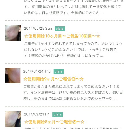
いよいよニキビ治し隊２３期生としての最終のご報告となりま
す。 使用開始の頃と比べて，お肌に関して一番変化を感じて
いるのは，何より質感です。 全体的にごわごわ ...
2014/05/25 Sun
clara
☆使用開始10ヶ月目〜ご報告10回目〜☆
ご報告が1ヶ月ずつ遅れてきてしまってるので、追いつくよう
にしないと…(･･;)ごめんなさい！ では、さっそくご報告で
す！季節のおかげもあり、乾燥がましになって ...
2014/04/24 Thu
clara
☆使用開始9ヶ月〜ご報告⑨〜☆
ご報告がまたまた遅れに遅れてしまってごめんなさい！！ま
ず、インド滞在中は、ひどい車の排気ガスと砂ぼこり、強い日
差し、生のままでは絶対に飲めないお水でのシャワーや ...
2014/03/21 Fri
clara
☆使用開始8ヶ月〜ご報告⑧〜☆