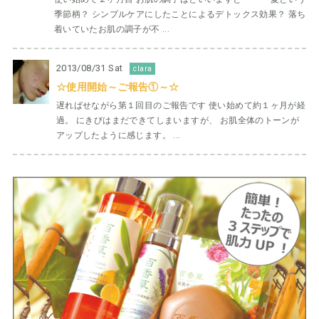
季節柄？ シンプルケアにしたことによるデトックス効果？ 落ち
着いていたお肌の調子が不 ...
2013/08/31 Sat
clara
☆使用開始～ご報告①～☆
遅ればせながら第１回目のご報告です 使い始めて約１ヶ月が経
過。 にきびはまだできてしまいますが、 お肌全体のトーンが
アップしたように感じます。 ...