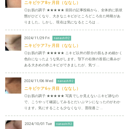
ニキビケア8ヶ月目（ななし）
◎お肌の調子:★★★★★ 前回の記事投稿から、全体的に肌状
態がひどくなり、大きなニキビがところどころ出た時期があ
りました。しかし、現在は気になるところは ...
2024/11/29 Fri
nanashi92
ニキビケア7ヶ月目（ななし）
◎お肌の調子:★★★★★ ニキビ以外の部分の肌もきめ細かく
色白になったような気がします。顎下の右側の首筋に痛みが
ある大きめの赤ニキビができましたが、気づ ...
2024/11/06 Wed
nanashi92
ニキビケア6ヶ月目（ななし）
◎お肌の調子:★★★★★ 写真でしか見えないニキビ跡なの
で、こうやって確認してみるとだいぶマシになったのがわか
ります。気にすることも少なくなり、普段過ご ...
2024/10/01 Tue
nanashi92