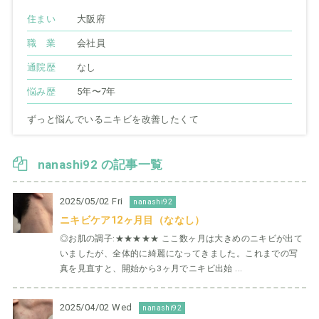
住まい
大阪府
職 業
会社員
通院歴
なし
悩み歴
5年〜7年
ずっと悩んでいるニキビを改善したくて
nanashi92 の記事一覧
2025/05/02 Fri
nanashi92
ニキビケア12ヶ月目（ななし）
◎お肌の調子:★★★★★ ここ数ヶ月は大きめのニキビが出て
いましたが、全体的に綺麗になってきました。これまでの写
真を見直すと、開始から3ヶ月でニキビ出始 ...
2025/04/02 Wed
nanashi92