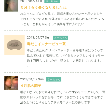
2013/05/24 Fri
さーちゃん
５月！もう暑くなりましたね
みなさんのブログを見て、睡眠大事なんだなーと思いました。
それもそうですよね 身体は寝てるときに作られるんだから も
っともっと私もがんばって美肌を手に入れたい ...
2013/04/07 Sun
さーちゃん
毒だしインナービュー茶
毒だしのためグリーンスムージーを毎週３回はつくって
飲んでいます 奮発して、バイタミックスというミキサー
約８万円もしましたが、購入し、大満足しております。
...
2013/04/07 Sun
さーちゃん
４月肌の調子
暖かくなってきて気分もすごくいいですねリラックスして、運
動やストレッチをする毎日です にきびのほうもできてもすぐ
治るようになりましたアドムモニターに応募して本 ...