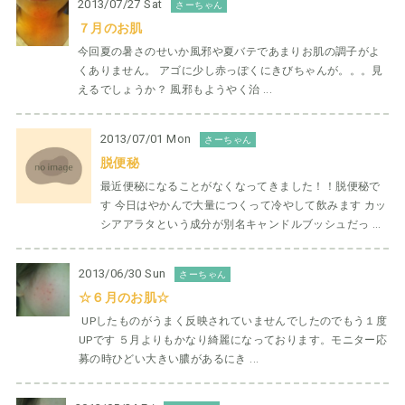
2013/07/27 Sat
さーちゃん
７月のお肌
今回夏の暑さのせいか風邪や夏バテであまりお肌の調子がよ
くありません。 アゴに少し赤っぽくにきびちゃんが。。。見
えるでしょうか？ 風邪もようやく治 ...
2013/07/01 Mon
さーちゃん
脱便秘
最近便秘になることがなくなってきました！！脱便秘で
す 今日はやかんで大量につくって冷やして飲みます カッ
シアアラタという成分が別名キャンドルブッシュだっ ...
2013/06/30 Sun
さーちゃん
☆６月のお肌☆
UPしたものがうまく反映されていませんでしたのでもう１度
UPです ５月よりもかなり綺麗になっております。モニター応
募の時ひどい大きい膿があるにき ...