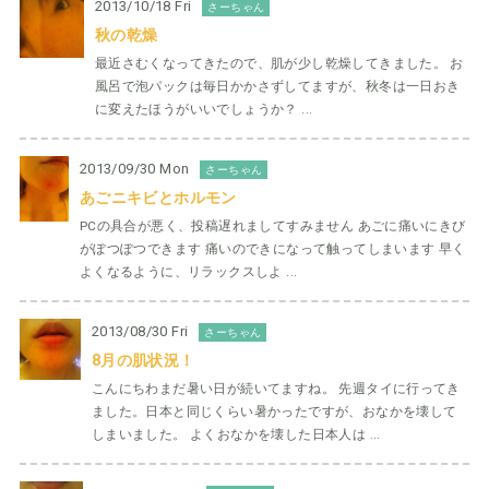
2013/10/18 Fri
さーちゃん
秋の乾燥
最近さむくなってきたので、肌が少し乾燥してきました。 お
風呂で泡パックは毎日かかさずしてますが、秋冬は一日おき
に変えたほうがいいでしょうか？ ...
2013/09/30 Mon
さーちゃん
あごニキビとホルモン
PCの具合が悪く、投稿遅れましてすみません あごに痛いにきび
がぽつぽつできます 痛いのできになって触ってしまいます 早く
よくなるように、リラックスしよ ...
2013/08/30 Fri
さーちゃん
8月の肌状況！
こんにちわまだ暑い日が続いてますね。 先週タイに行ってき
ました。日本と同じくらい暑かったですが、おなかを壊して
しまいました。 よくおなかを壊した日本人は ...