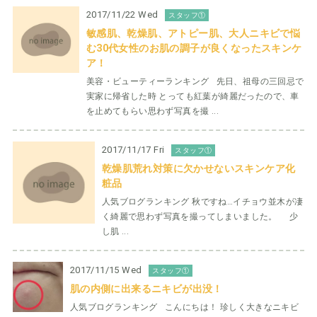
2017/11/22 Wed
スタッフ①
敏感肌、乾燥肌、アトピー肌、大人ニキビで悩
む30代女性のお肌の調子が良くなったスキンケ
ア！
美容・ビューティーランキング 先日、祖母の三回忌で
実家に帰省した時 とっても紅葉が綺麗だったので、車
を止めてもらい思わず写真を撮 ...
2017/11/17 Fri
スタッフ①
乾燥肌荒れ対策に欠かせないスキンケア化
粧品
人気ブログランキング 秋ですね…イチョウ並木が凄
く綺麗で思わず写真を撮ってしまいました。 少
し肌 ...
2017/11/15 Wed
スタッフ①
肌の内側に出来るニキビが出没！
人気ブログランキング こんにちは！ 珍しく大きなニキビ