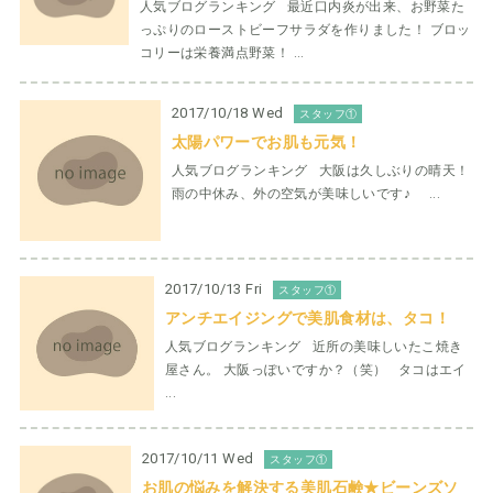
人気ブログランキング 最近口内炎が出来、お野菜た
っぷりのローストビーフサラダを作りました！ ブロッ
コリーは栄養満点野菜！ ...
2017/10/18 Wed
スタッフ①
太陽パワーでお肌も元気！
人気ブログランキング 大阪は久しぶりの晴天！
雨の中休み、外の空気が美味しいです♪ ...
2017/10/13 Fri
スタッフ①
アンチエイジングで美肌食材は、タコ！
人気ブログランキング 近所の美味しいたこ焼き
屋さん。 大阪っぽいですか？（笑） タコはエイ
...
2017/10/11 Wed
スタッフ①
お肌の悩みを解決する美肌石鹸★ビーンズソ