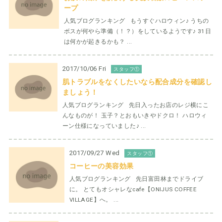
ープ
人気ブログランキング もうすぐハロウィン♪ うちの
ボスが何やら準備（！？）をしているようです♪ 31日
は何かが起きるかも？ ...
2017/10/06 Fri
スタッフ①
肌トラブルをなくしたいなら配合成分を確認し
ましょう！
人気ブログランキング 先日入ったお店のレジ横にこ
んなものが！ 玉子？とおもいきやドクロ！ ハロウィ
ーン仕様になっていました♪ ...
2017/09/27 Wed
スタッフ①
コーヒーの美容効果
人気ブログランキング 先日富田林までドライブ
に。 とてもオシャレなcafe【ONIJUS COFFEE
VILLAGE】へ。 ...