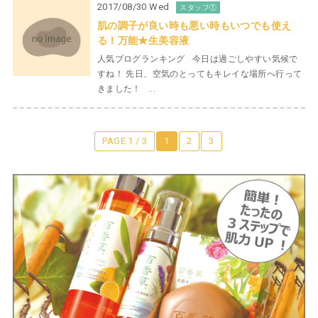
2017/08/30 Wed
スタッフ①
肌の調子が良い時も悪い時もいつでも使え
る！万能★生美容液
人気ブログランキング 今日は過ごしやすい気候で
すね！ 先日、空気のとってもキレイな場所へ行って
きました！ ...
PAGE 1 / 3
1
2
3