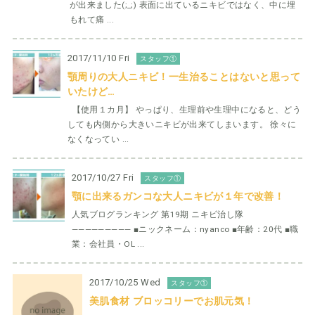
が出来ました(;_;) 表面に出ているニキビではなく、中に埋
もれて痛 ...
2017/11/10 Fri
スタッフ①
顎周りの大人ニキビ！一生治ることはないと思って
いたけど…
【使用１カ月】 やっぱり、生理前や生理中になると、どう
しても内側から大きいニキビが出来てしまいます。 徐々に
なくなってい ...
2017/10/27 Fri
スタッフ①
顎に出来るガンコな大人ニキビが１年で改善！
人気ブログランキング 第19期 ニキビ治し隊
————————— ■ニックネーム：nyanco ■年齢：20代 ■職
業：会社員・OL ...
2017/10/25 Wed
スタッフ①
美肌食材 ブロッコリーでお肌元気！