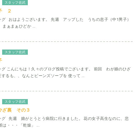
スタッフ佐武
子 ２
ング おはようございます。 先週 アップした うちの息子（中1男子）
まぁまぁひどか ...
スタッフ佐武
子
ング こんにちは！久々のブログ投稿でございます。 前回 わが娘のひざ
するも、、なんとビーンズソープを 使って ...
スタッフ佐武
ひざ裏 その３
ング 先週 娘がとうとう病院に行きました。 花の女子高生なのに、悲
は・・・「乾燥」 ...