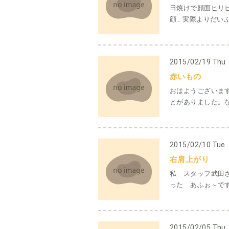
日焼けで顔面ヒリヒ
顔… 実際よりだい
2015/02/19 Thu
赤いもの
おはようございま
とがありました。な
2015/02/10 Tue
右肩上がり
私 スタッフ武田
った あふぉ～です
2015/02/05 Thu