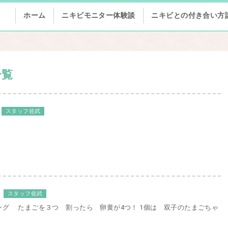
ホーム
ニキビモニター体験談
ニキビとの付き合い方
一覧
スタッフ佐武
スタッフ佐武
ング たまごを３つ 割ったら 卵黄が4つ！ 1個は 双子のたまごちゃ