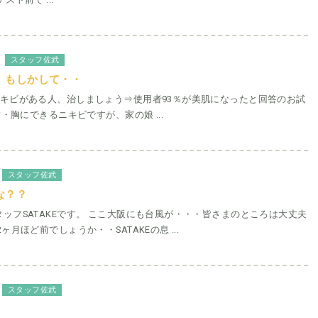
スタッフ佐武
 もしかして・・
ニキビがある人、治しましょう⇒使用者93％が美肌になったと回答のお試
・胸にできるニキビですが、家の娘 ...
スタッフ佐武
な？？
ッフSATAKEです。 ここ大阪にも台風が・・・皆さまのところは大丈夫
ヶ月ほど前でしょうか・・SATAKEの息 ...
スタッフ佐武