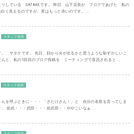
リしている SATAKEです。 昨日 山下店長が ブログであげた 私の
ぶ白く見えるのですが、実はもっと赤いのです。 ...
スタッフ佐武
す。 サタケです。 先日、顔から火が出るかと思うような恥ずかしいこ
んと、私の1回目のブログ投稿を ミーティングで音読されると ...
スタッフ佐武
さんを呼ぶときに・・・ 「さたけさん！」と 自分の名前を言ってしま
。 佐武・・・武田・・・佐武田・・ややこいなぁ ...
スタッフ佐武