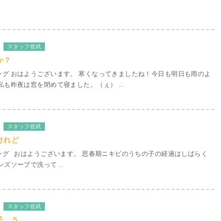
スタッフ佐武
か？
ング おはようございます。 寒くなってきましたね！今日も明日も雨のよ
私も昨夜は窓を閉めて寝ました。（ぇ） ...
スタッフ佐武
けれど
ング おはようございます。 思春期ニキビのうちの子の経過はしばらく
ズソープで洗って ...
スタッフ佐武
子 ５