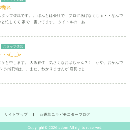
び割れ
タッフ佐武です。。 ほんとは会社で ブログあげなくちゃ・・なんで
と忙しくて 家で 書いてます。 タイトルの あ ...
スタッフ佐武
<(_ _)>
タケと申します。 大阪在住 気さくなおばちゃん？！ ぃや、おかんで
ムでの評判は、、まだ、わかりませんが 店長はじ ...
サイトマップ
百香草ニキビモニターブログ
Copyright© 2026 adom All rights reserved.