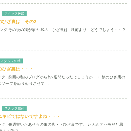
スタッフ佐武
のひざ裏は その2
ング その後の我が家のJKの ひざ裏は 以前より どうでしょう・・？
スタッフ佐武
のひざ裏は・・・
ング 前回の私のブログから約2週間たったでしょうか・・ 娘のひざ裏の
ソープをぬりぬりさせて ...
スタッフ佐武
ニキビではないですよね・・・
ング 先週書いたあせもの娘の脚・・ひざ裏です。 たぶんアセモだと思
スト前で ...