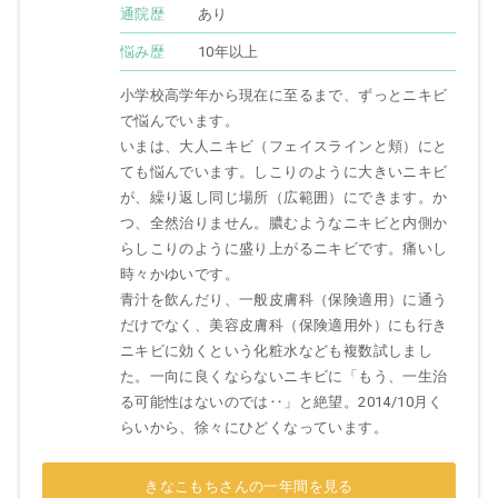
通院歴
あり
悩み歴
10年以上
小学校高学年から現在に至るまで、ずっとニキビ
で悩んでいます。
いまは、大人ニキビ（フェイスラインと頬）にと
ても悩んでいます。しこりのように大きいニキビ
が、繰り返し同じ場所（広範囲）にできます。か
つ、全然治りません。膿むようなニキビと内側か
らしこりのように盛り上がるニキビです。痛いし
時々かゆいです。
青汁を飲んだり、一般皮膚科（保険適用）に通う
だけでなく、美容皮膚科（保険適用外）にも行き
ニキビに効くという化粧水なども複数試しまし
た。一向に良くならないニキビに「もう、一生治
る可能性はないのでは‥」と絶望。2014/10月く
らいから、徐々にひどくなっています。
きなこもちさんの一年間を見る