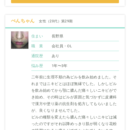
ぺんちゃん
女性（20代）第29期
住まい
長野県
職 業
会社員・OL
通院歴
あり
悩み歴
1年〜3年
二年前に生理不順の為ピルを飲み始めました。そ
れまではニキビとはほぼ無縁でした。しかしピル
を飲み始めてから顎に膿んだ痛々しいニキビがで
き始め、その時はピルが原因と気づかずに皮膚科
で漢方や塗り薬の抗生剤を処方してもらいました
が、良くなりませんでした。
ピルの種類を変えたら膿んだ痛々しいニキビは減
ったのですがそれ以降めっきり肌が弱くなり花粉