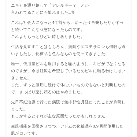
ニキビを通り越して「アレルギー？」とか
言われてることにも慣れました…笑
これは社会人になった4年前から、治ったり再発したりがずっ
と続いてこんな状態になったものです。
これよりもっとひどい時もありました。
生活を見直すことはもちろん、病院やエステサロンも何軒も通
いましたし、化粧品も色んなものを使ってきました。
唯一、低用量ピルを服用すると嘘のようにニキビがでなくなる
のですが、今は妊娠を希望しているためピルに頼るわけにはい
きません。
また、ずっと服用し続けて体にいいものでもないと判断したの
で、きっぱり薬に頼るのはやめました。
先日不妊治療で行った病院で無排卵性月経だったことが判明し
ました。
もしかするとそれが主な原因だったかもしれません
生殖機能を回復させつつ、アドムの化粧品を3か月間使用した
肌がコレです。