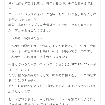
それに伴って春は肌荒れも毎年するので、今年も身構えてまし
た。
ローションパックや泡パックを毎日して、いつもより念入りに
お手入れをしました。
結果、小さいプツプツが大量発生しかけたこともありました
が、何とかもちこたえてます。
アレルギー体質やだな～
これからの季節もう１つ気になるのが日焼けなんですが、今は
アドムさんの忠告通り日焼け止めは一切使ってないのですが、
これからもこのままで大丈夫でしょうか？
今使っているミネラルファンデーションにはSPF 15・PA+++が
はいっています。
ただ、他の紫外線対策として、出勤時に帽子をかぶって出勤す
ることはできません。
また、日傘はさすように心掛けてますが、よくバタバタしてて
忘れたりします。
お出掛けのときはしっかり両方のアイテムを活用するようにし
てますが、毎日の出勤時が１番厄介ですね。