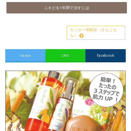
ニキビを1年間で治すには
モニター体験談（きなこも
ち）
Twiiter
LINE
facebook