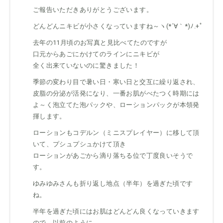
ご報告いただきありがとうございます。
どんどんニキビが小さくなっていますね～ヽ(*´∀｀*)ﾉ.+ﾟ
去年の11月頃のお写真と見比べてたのですが
口元からあごにかけてのラインにニキビが
全く出来ていないのに驚きました！
季節の変わり目で暑い日・寒い日と交互に繰り返され、
皮脂の分泌が活発になり、一番お肌がべたつく時期には
よ～く泡立てた泡パックや、ローションパックが本領発
揮します。
ローションもコデルン（ミニスプレイヤー）に移して頂
いて、プシュプシュかけて頂き
ローションがあごから滴り落ちる位で丁度良いそうで
す。
ゆみゆみさんも折り返し地点（半年）を過ぎた頃です
ね。
半年を過ぎた頃にはお肌はどんどん良くなっていきます
ので、以前のように