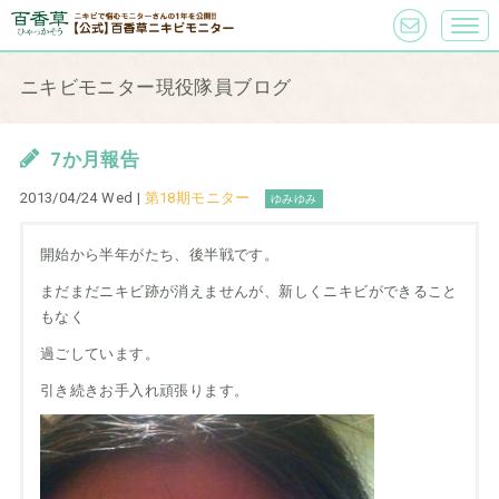
ニキビモニター現役隊員ブログ
7か月報告
2013/04/24 Wed |
第18期モニター
ゆみゆみ
開始から半年がたち、後半戦です。
まだまだニキビ跡が消えませんが、新しくニキビができること
もなく
過ごしています。
引き続きお手入れ頑張ります。