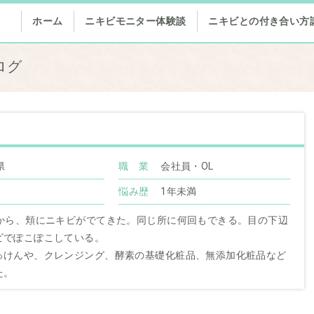
ホーム
ニキビモニター体験談
ニキビとの付き合い方
ログ
県
職 業
会社員・OL
悩み歴
1年未満
てから、頬にニキビがでてきた。同じ所に何回もできる。目の下辺
ビでぽこぽこしている。
っけんや、クレンジング、酵素の基礎化粧品、無添加化粧品など
た。