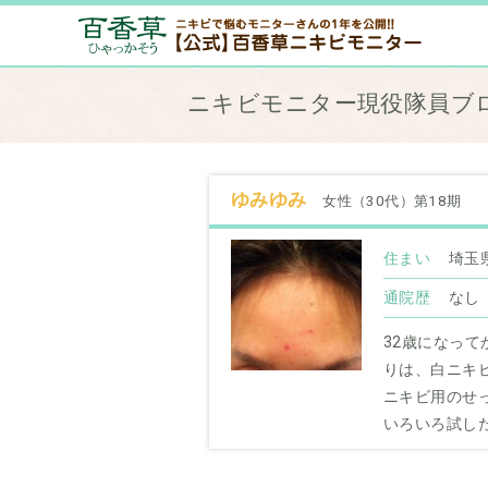
ニキビモニター現役隊員ブ
ゆみゆみ
女性（30代）第18期
住まい
埼玉
通院歴
なし
32歳になっ
りは、白ニキ
ニキビ用のせ
いろいろ試し