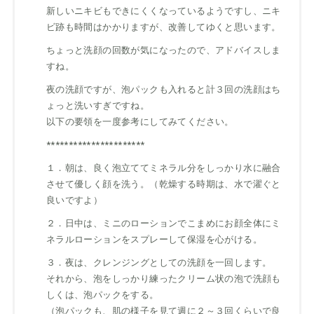
新しいニキビもできにくくなっているようですし、ニキ
ビ跡も時間はかかりますが、改善してゆくと思います。
ちょっと洗顔の回数が気になったので、アドバイスしま
すね。
夜の洗顔ですが、泡パックも入れると計３回の洗顔はち
ょっと洗いすぎですね。
以下の要領を一度参考にしてみてください。
**********************
１．朝は、良く泡立ててミネラル分をしっかり水に融合
させて優しく顔を洗う。（乾燥する時期は、水で濯ぐと
良いですよ）
２．日中は、ミニのローションでこまめにお顔全体にミ
ネラルローションをスプレーして保湿を心がける。
３．夜は、クレンジングとしての洗顔を一回します。
それから、泡をしっかり練ったクリーム状の泡で洗顔も
しくは、泡パックをする。
（泡パックも、肌の様子を見て週に２～３回くらいで良