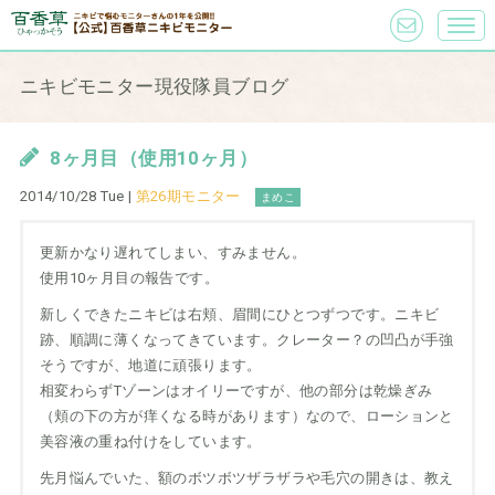
ニキビモニター現役隊員ブログ
8ヶ月目（使用10ヶ月）
2014/10/28 Tue |
第26期モニター
まめこ
更新かなり遅れてしまい、すみません。
使用10ヶ月目の報告です。
新しくできたニキビは右頬、眉間にひとつずつです。ニキビ
跡、順調に薄くなってきています。クレーター？の凹凸が手強
そうですが、地道に頑張ります。
相変わらずTゾーンはオイリーですが、他の部分は乾燥ぎみ
（頬の下の方が痒くなる時があります）なので、ローションと
美容液の重ね付けをしています。
先月悩んでいた、額のボツボツザラザラや毛穴の開きは、教え