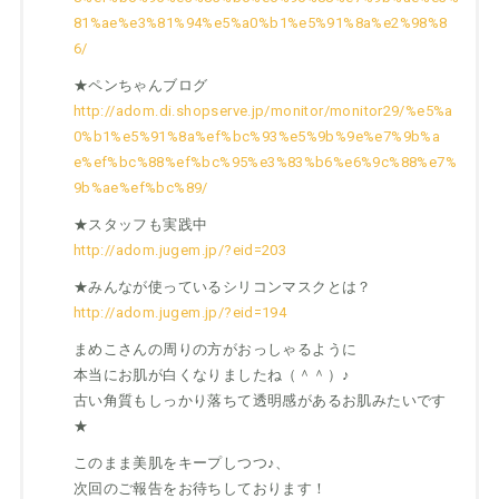
81%ae%e3%81%94%e5%a0%b1%e5%91%8a%e2%98%8
6/
★ペンちゃんブログ
http://adom.di.shopserve.jp/monitor/monitor29/%e5%a
0%b1%e5%91%8a%ef%bc%93%e5%9b%9e%e7%9b%a
e%ef%bc%88%ef%bc%95%e3%83%b6%e6%9c%88%e7%
9b%ae%ef%bc%89/
★スタッフも実践中
http://adom.jugem.jp/?eid=203
★みんなが使っているシリコンマスクとは？
http://adom.jugem.jp/?eid=194
まめこさんの周りの方がおっしゃるように
本当にお肌が白くなりましたね（＾＾）♪
古い角質もしっかり落ちて透明感があるお肌みたいです
★
このまま美肌をキープしつつ♪、
次回のご報告をお待ちしております！