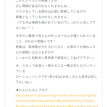
ニキビとマスクの関連ですが
少し関係があるのかもしれませんね…。
マスクをしている部分はお肌に密着しているので
刺激となっているのかもしれません。
（でも今は体調を崩されているのでしっかりと治して下
さいね＾＾）
今月のご報告で何人ものモニターさんが感じられている
こと…それが≪乾燥≫です！
乾燥は、肌表面がカピカピになり、お肌キメが崩れニキ
ビの原因にもなりますので
しっかりと化粧水と美容液で保湿をしてあげて下さい♪
今、スタッフ全員と一部のモニター隊の方たちでハマっ
ている
ローションパックです♪良ければまめこさんも是非お試し
下さいね♪♪
★りんりんさんブログ
http://adom.di.shopserve.jp/monitor/monitor29/%ef%b
c%93%e3%83%b6%e6%9c%88%e4%bd%bf%e7%94%a
8%ef%bc%95%e3%83%b6%e6%9c%88%e7%9b%ae%e3%