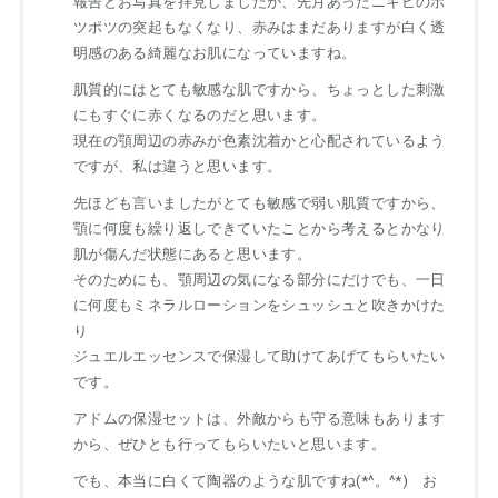
報告とお写真を拝見しましたが、先月あったニキビのポ
ツポツの突起もなくなり、赤みはまだありますが白く透
明感のある綺麗なお肌になっていますね。
肌質的にはとても敏感な肌ですから、ちょっとした刺激
にもすぐに赤くなるのだと思います。
現在の顎周辺の赤みが色素沈着かと心配されているよう
ですが、私は違うと思います。
先ほども言いましたがとても敏感で弱い肌質ですから、
顎に何度も繰り返しできていたことから考えるとかなり
肌が傷んだ状態にあると思います。
そのためにも、顎周辺の気になる部分にだけでも、一日
に何度もミネラルローションをシュッシュと吹きかけた
り
ジュエルエッセンスで保湿して助けてあげてもらいたい
です。
アドムの保湿セットは、外敵からも守る意味もあります
から、ぜひとも行ってもらいたいと思います。
でも、本当に白くて陶器のような肌ですね(*^。^*) お