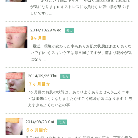
あっという間に９ヶ月！ やはり環境の変化で肌荒れ
が気になります(;_;) ストレスにも負けない強い肌が早くほ
しいです(; ...
2014/10/29 Wed
モカ
8ヶ月目
最近、環境が変わった事もありお肌の状態はあまり良くな
いです(>_<) スキンケアは毎日同じですが、前より乾燥が気
になり ...
2014/09/25 Thu
モカ
７ヶ月目☆
7ヶ月目のお肌の状態は、あまりよくありません(>__<) ニキ
ビは出来にくくなりましたがすごく乾燥が気になります！ 与
えすぎもよくないとの事 ...
2014/08/23 Sat
モカ
６ヶ月目☆