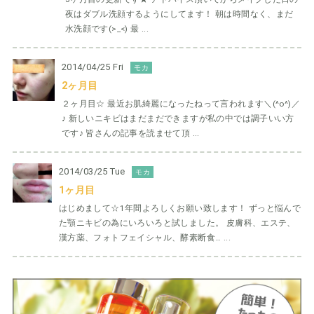
夜はダブル洗顔するようにしてます！ 朝は時間なく、まだ
水洗顔です(>_<) 最 ...
2014/04/25 Fri
モカ
2ヶ月目
２ヶ月目☆ 最近お肌綺麗になったねって言われます＼(^o^)／
♪ 新しいニキビはまだまだできますが私の中では調子いい方
です♪ 皆さんの記事を読ませて頂 ...
2014/03/25 Tue
モカ
1ヶ月目
はじめまして☆1年間よろしくお願い致します！ ずっと悩んで
た顎ニキビの為にいろいろと試しました。 皮膚科、エステ、
漢方薬、フォトフェイシャル、酵素断食… ...