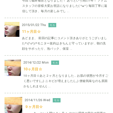
今回で最終報告となりました！ あっという間の1年！ アドム
スタッフの皆様大変お世話になりました( ^ω^ ) 毎回丁寧に返
信して頂き、毎月の楽しみでし ...
2015/01/22 Thu
モカ
11ヶ月目☆
あどまま、 前回の記事にコメント頂きありがとうございまし
た*\(^o^)/*モニター規約はきちんと守っていますが… 朝の洗
顔をサボったり、泡パック、保湿 ...
2014/12/22 Mon
モカ
10ヶ月目☆
10ヶ月目☆あと２ヶ月となりました… お肌の状態が今月すご
く悪いです(;_;) ニキビが増えました(;_;) 便秘気味なのも原因
かもしれません(; ...
2014/11/26 Wed
モカ
９ヶ月目☆