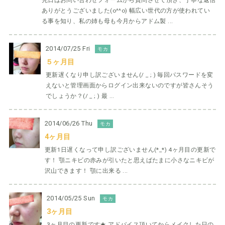
先日はお問い合わせフォームから質問させて頂き、丁寧な返信
ありがとうございました(o^^o) 幅広い世代の方が使われてい
る事を知り、私の姉も母も今月からアドム製 ...
2014/07/25 Fri
モカ
５ヶ月目
更新遅くなり申し訳ございません(/ _ ; ) 毎回パスワードを変
えないと管理画面からログイン出来ないのですが皆さんそう
でしょうか？(/ _ ; ) 最 ...
2014/06/26 Thu
モカ
4ヶ月目
更新1日遅くなって申し訳ございません(*_*) 4ヶ月目の更新で
す！ 顎ニキビの赤みが引いたと思えばたまに小さなニキビが
沢山できます！ 顎に出来る ...
2014/05/25 Sun
モカ
3ヶ月目
3ヶ月目の更新です★ アドバイス頂いてからメイクした日の