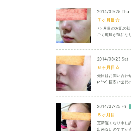
2014/09/25 Thu
７ヶ月目☆
7ヶ月目のお肌の状
ごく乾燥が気になり
2014/08/23 Sat
６ヶ月目☆
先日はお問い合わ
(o^^o) 幅広い
2014/07/25 Fri
５ヶ月目
更新遅くなり申し訳
出来ないのですが皆さん