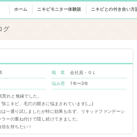
ホーム
ニキビモニター体験談
ニキビとの付き合い方
ログ
県
職 業
会社員・ＯＬ
悩み歴
1年〜3年
肌荒れと無縁でした。
顎ニキビ、毛穴の開きに悩まされています(;_;)
のは一通り試しましたが特に効果も出ず、リキッドファンデーシ
ーラーの重ね付けで隠し続けてきました。
自信を持ちたい！