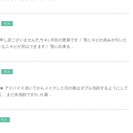
モカ
申し訳ございません(*_*) 4ヶ月目の更新です！ 顎ニキビの赤みが引いた
なニキビが沢山できます！ 顎に出来る ...
モカ
す★ アドバイス頂いてからメイクした日の夜はダブル洗顔するようにして
まだ水洗顔です(>_<) 最 ...
モカ