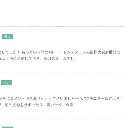
モカ
りました！ あっという間の1年！ アドムスタッフの皆様大変お世話に
 ) 毎回丁寧に返信して頂き、毎月の楽しみでし ...
モカ
記事にコメント頂きありがとうございました*\(^o^)/*モニター規約はきち
… 朝の洗顔をサボったり、泡パック、保湿 ...