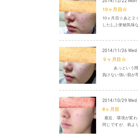
2014/12/22 Mon
10ヶ月目☆
10ヶ月目☆あと２
した(;_;) 便秘気味
2014/11/26 Wed
９ヶ月目☆
あっという間に９ヶ
負けない強い肌が早く
2014/10/29 Wed
8ヶ月目
最近、環境が変わっ
同じですが、前より乾