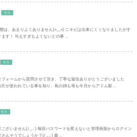
モカ
態は、あまりよくありません(>__<) ニキビは出来にくくなりましたがす
ます！ 与えすぎもよくないとの事 ...
モカ
せフォームから質問させて頂き、丁寧な返信ありがとうございました
世代の方が使われている事を知り、私の姉も母も今月からアドム製 ...
モカ
ございません(/ _ ; ) 毎回パスワードを変えないと管理画面からログイン
そうでしょうか？(/ _ ; ) 最 ...