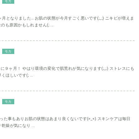
モカ
ヶ月となりました… お肌の状態が今月すごく悪いです(;_;) ニキビが増えま
なのも原因かもしれません(; ...
モカ
月！ やはり環境の変化で肌荒れが気になります(;_;) ストレスにも
ほしいです(; ...
モカ
た事もありお肌の状態はあまり良くないです(>_<) スキンケアは毎日
燥が気になり ...