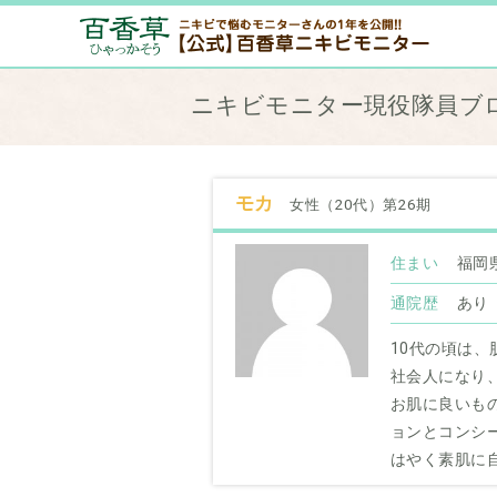
ニキビモニター現役隊員ブ
モカ
女性（20代）第26期
住まい
福岡
通院歴
あり
10代の頃は、
社会人になり、
お肌に良いも
ョンとコンシ
はやく素肌に