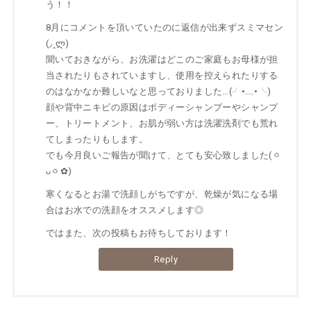
う！！
8月にコメントを頂いていたのに返信が出来ずスミマセン
(◞‸ლ)
聞いておきながら、お洗濯はどこのご家庭もお母様が担
当されたりもされていますし、使用を控えられたりする
のはなかなか難しいなと思っておりました…(╯•﹏•╰)
顔や背中ニキビの原因はボディーシャンプーやシャンプ
ー、トリートメント、お肌が弱い方は洗濯洗剤でも荒れ
てしまったりもします。
でも今月良いご報告が聞けて、とても安心致しました(ㆁ
ᴗㆁ✿)
寒くなるとお湯で洗顔しがちですが、乾燥が気になる場
合はお水での洗顔をオススメします◎
ではまた、次の投稿もお待ちしております！
Reply