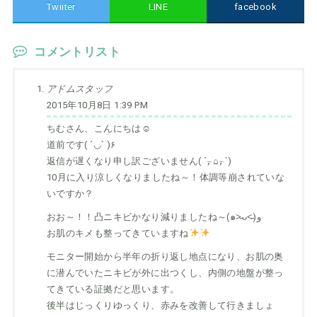
Twiiter
LINE
facebook
コメントリスト
アドムスタッフ
2015年10月8日 1:39 PM
ちむさん、こんにちは☺
道前です( ´◡` )۶
返信が遅くなり申し訳ございません( ´⍪⌂⍪`)
10月に入り涼しくなりましたね～！体調等崩されていな
いですか？
おお～！！凸ニキビかなり減りましたね～(๑˃̵ᴗ˂̵)و
お肌のキメも整ってきていますね
モニター開始から半年の折り返し地点になり、お肌の奥
に潜んでいたニキビが外に出つくし、内側の地盤が整っ
てきている証拠だと思います。
後半はじっくりゆっくり、赤みを改善して行きましょ