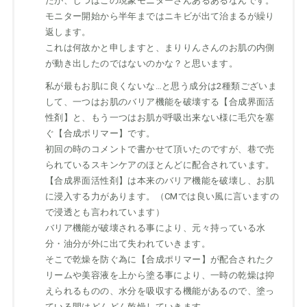
たが、じつはこの現象モニターさんあるあるなんです。
モニター開始から半年まではニキビが出て治まるが繰り
返します。
これは何故かと申しますと、まりりんさんのお肌の内側
が動き出したのではないのかな？と思います。
私が最もお肌に良くないな…と思う成分は2種類ございま
して、一つはお肌のバリア機能を破壊する【合成界面活
性剤】と、もう一つはお肌が呼吸出来ない様に毛穴を塞
ぐ【合成ポリマー】です。
初回の時のコメントで書かせて頂いたのですが、巷で売
られているスキンケアのほとんどに配合されています。
【合成界面活性剤】は本来のバリア機能を破壊し、お肌
に浸入する力があります。（CMでは良い風に言いますの
で浸透とも言われています）
バリア機能が破壊される事により、元々持っている水
分・油分が外に出て失われていきます。
そこで乾燥を防ぐ為に【合成ポリマー】が配合されたク
リームや美容液を上から塗る事により、一時の乾燥は抑
えられるものの、水分を吸収する機能があるので、塗っ
ている間はどんどん乾燥していきます。