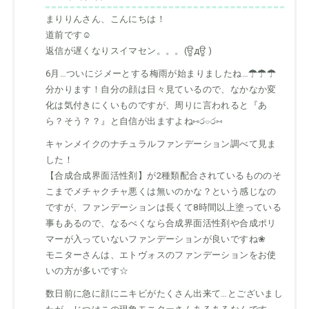
まりりんさん、こんにちは！
道前です☺
返信が遅くなりスイマセン。。。(ਊдਊ )
6月…ついにジメーとする梅雨が始まりましたね…☂☂☂
分かります！自分の顔は日々見ているので、なかなか変
化は気付きにくいものですが、周りに言われると『あ
ら？そう？？』と自信が出ますよね⑅ර⌔ර⑅
キャンメイクのナチュラルファンデーション調べて見ま
した！
【合成合成界面活性剤】が2種類配合されているもののそ
こまでメチャクチャ悪くは無いのかな？という感じなの
ですが、ファンデーションは長くて8時間以上塗っている
事もあるので、なるべくなら合成界面活性剤や合成ポリ
マーが入っていないファンデーションが良いですね❀
モニターさんは、エトヴォスのファンデーションをお使
いの方が多いです☆
数日前に急に顔にニキビがたくさん出来て…とございまし