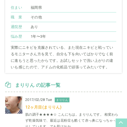
住まい
福岡県
職 業
その他
通院歴
あり
悩み歴
1年〜3年
実際にニキビを克服されている、また現在ニキビと戦ってい
るモニターさん方を見て、自分も下を向いてばかりでなく前
に進もうと思ったからです。お試しセットで洗い上がりの違
いも感じたので、アドムの化粧品で頑張ってみたいです。
まりりん の記事一覧
2017/02/28 Tue
まりりん
12ヶ月目(まりりん)
肌の調子★★★★☆ こんにちは。まりりんです。 相変わら
ず乾燥気味で、最近は花粉症も酷くて赤っ鼻になっちゃった
りしています。でも肌はおか ...