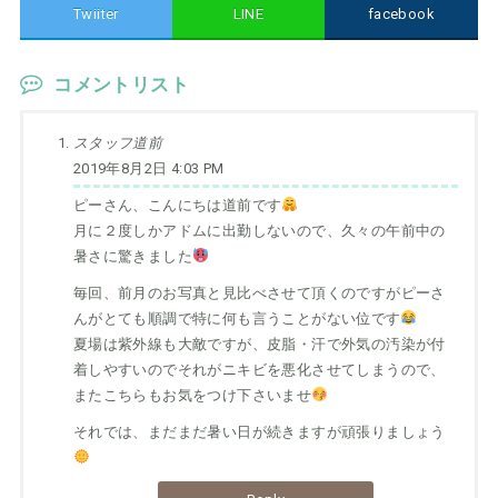
Twiiter
LINE
facebook
コメントリスト
スタッフ道前
2019年8月2日 4:03 PM
ピーさん、こんにちは道前です
月に２度しかアドムに出勤しないので、久々の午前中の
暑さに驚きました
毎回、前月のお写真と見比べさせて頂くのですがピーさ
んがとても順調で特に何も言うことがない位です
夏場は紫外線も大敵ですが、皮脂・汗で外気の汚染が付
着しやすいのでそれがニキビを悪化させてしまうので、
またこちらもお気をつけ下さいませ
それでは、まだまだ暑い日が続きますが頑張りましょう