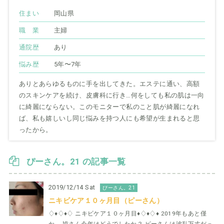
住まい
岡山県
職 業
主婦
通院歴
あり
悩み歴
5年〜7年
ありとあらゆるものに手を出してきた。エステに通い、高額
のスキンケアを続け、皮膚科に行き…何をしても私の肌は一向
に綺麗にならない。このモニターで私のこと肌が綺麗になれ
ば、私も嬉しいし同じ悩みを持つ人にも希望が生まれると思
ったから。
ぴーさん。21 の記事一覧
2019/12/14 Sat
ぴーさん。21
ニキビケア１０ヶ月目（ピーさん）
♢♦︎♢♦︎♢ ニキビケア１０ヶ月目♦︎♢♦︎♢♦︎ 2019年もあと僅