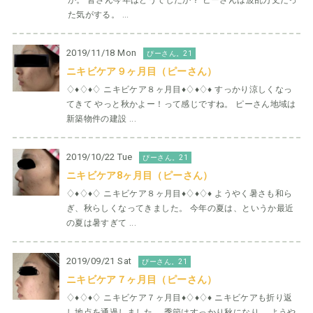
か。 皆さん今年はどうでしたか？ ピーさんは波乱万丈だっ
た気がする。 ...
2019/11/18 Mon
ぴーさん。21
ニキビケア９ヶ月目（ピーさん）
♢♦︎♢♦︎♢ ニキビケア８ヶ月目♦︎♢♦︎♢♦︎ すっかり涼しくなっ
てきて やっと秋かよー！って感じですね。 ピーさん地域は
新築物件の建設 ...
2019/10/22 Tue
ぴーさん。21
ニキビケア8ヶ月目（ピーさん）
♢♦︎♢♦︎♢ ニキビケア８ヶ月目♦︎♢♦︎♢♦︎ ようやく暑さも和ら
ぎ、秋らしくなってきました。 今年の夏は、というか最近
の夏は暑すぎて ...
2019/09/21 Sat
ぴーさん。21
ニキビケア７ヶ月目（ピーさん）
♢♦︎♢♦︎♢ ニキビケア７ヶ月目♦︎♢♦︎♢♦︎ ニキビケアも折り返
し地点を通過しました。 季節はすっかり秋になり、 ようや