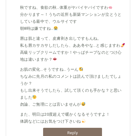
秋ですね、食欲の秋…体重がヤバイヤバイですわ
分かります～！うちの近所も新築マンションが立とうと
している最中で、ウルサイです
朝8時は嫌ですね…
唇は肌と違って、皮膚剥き出しですもんね。
私も唇カサカサしだしたら、ああ冬やな…と感じますわ
高級リップクリームですか！やっぱチープなのとつけ心
地は違いますか？
お肌の変化…そうですね…うーん
ちなみに先月の私のコメントは読んで頂けましたでしょ
うか？
もし出来そうでしたら、試して頂くのも手かな？と思い
ました
勿論、ご無理にとは言いませんが
また、明日は20度超えで暖かくなるそうですよ！
体調などにはお気をつけ下さいね
Reply