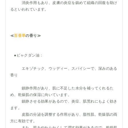
消炎作用もあり、皮膚の炎症を鎮めて組織の回復を助け
るといわれています。
≪
百香草
の香り≫
●ビャクダン油：
エキゾチック、ウッディー、スパイシーで、深みのある
香り
鎮静作用があり、肌に不足した水分を補ってくれるた
め、乾燥肌の保湿に向いています。
鎮静させる効果があるので、炎症、肌荒れにもよく効き
ます。
皮脂の分泌を調整する作用があり、脂性肌、乾燥肌の両
方に有効です。
また、肌をやわらかくして潤す効果があるので、乾燥肌