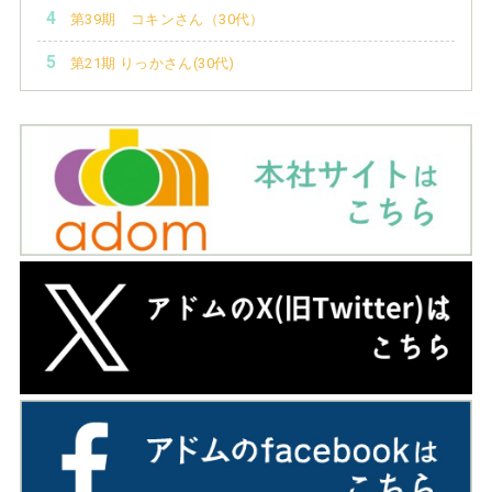
第39期 コキンさん（30代）
第21期 りっかさん(30代)