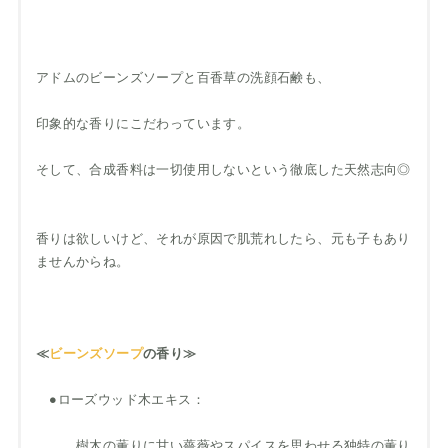
アドムのビーンズソープと百香草の洗顔石鹸も、
印象的な香りにこだわっています。
そして、合成香料は一切使用しないという徹底した天然志向◎
香りは欲しいけど、それが原因で肌荒れしたら、元も子もあり
ませんからね。
≪
ビーンズソープ
の香り≫
●ローズウッド木エキス：
樹木の薫りに甘い薔薇やスパイスを思わせる独特の薫り