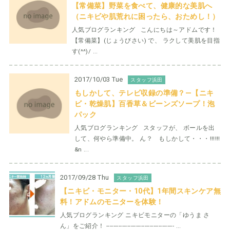
【常備菜】野菜を食べて、健康的な美肌へ
（ニキビや肌荒れに困ったら、おためし！）
人気ブログランキング こんにちは～アドムです！
【常備菜】(じょうびさい) で、 ラクして美肌を目指
す(^^)/ ...
2017/10/03 Tue
スタッフ浜田
もしかして、テレビ収録の準備？—【ニキ
ビ・乾燥肌】百香草＆ビーンズソープ！泡
パック
人気ブログランキング スタッフが、 ボールを出
して、何やら準備中。 ん？ もしかして・・・!!!!!!
&n ...
2017/09/28 Thu
スタッフ浜田
【ニキビ・モニター・10代】1年間スキンケア無
料！アドムのモニターを体験！
人気ブログランキング ニキビモニターの「ゆうま さ
ん」をご紹介！ --------------------------------------- ...