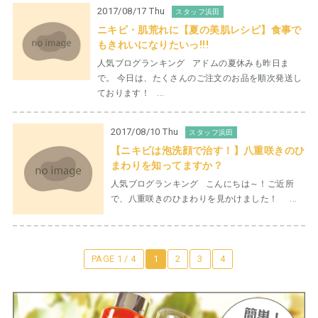
2017/08/17 Thu
スタッフ浜田
ニキビ・肌荒れに【夏の美肌レシピ】食事で
もきれいになりたいっ!!!
人気ブログランキング アドムの夏休みも昨日ま
で。 今日は、たくさんのご注文のお品を順次発送し
ております！ ...
2017/08/10 Thu
スタッフ浜田
【ニキビは泡洗顔で治す！】八重咲きのひ
まわりを知ってますか？
人気ブログランキング こんにちは～！ご近所
で、八重咲きのひまわりを見かけました！ ...
PAGE 1 / 4
1
2
3
4