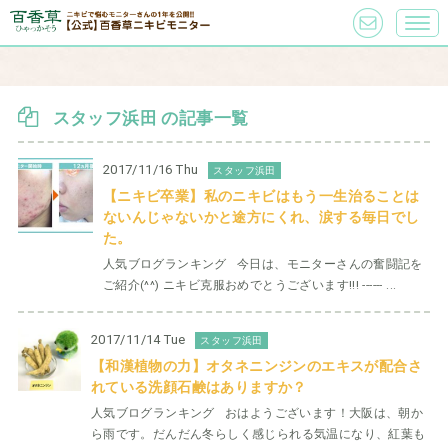
スタッフ浜田 の記事一覧
2017/11/16 Thu
スタッフ浜田
【ニキビ卒業】私のニキビはもう一生治ることは
ないんじゃないかと途方にくれ、涙する毎日でし
た。
人気ブログランキング 今日は、モニターさんの奮闘記を
ご紹介(^^) ニキビ克服おめでとうございます!!! ------ ...
2017/11/14 Tue
スタッフ浜田
【和漢植物の力】オタネニンジンのエキスが配合さ
れている洗顔石鹸はありますか？
人気ブログランキング おはようございます！大阪は、朝か
ら雨です。だんだん冬らしく感じられる気温になり、紅葉も