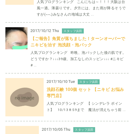
人気ブログランキング こんにちは～！！！大阪は台
風一過。薄曇りです。夕方には、また雨が降るそうで
すが(~~;)みなさんの地域は大丈 ...
2017/10/12 Thu
スタッフ浜田
【ご報告】角質が落ちました！ターンオーバーで
ニキビを治す 泡洗顔・泡パック
人気ブログランキング 昨晩、泡パックした後の肌です。
どうですか？↓↓↓39歳、加工なしのスッピン↓↓↓ #ニキビ
# ...
2017/10/10 Tue
スタッフ浜田
洗顔石鹸 100個 セット 【ニキビ お悩み
専門店】
人気ブログランキング 【 シンデレラ ポイン
ト】 10/13 8:59まで 魔法が消えちゃう前 ...
2017/10/05 Thu
スタッフ浜田