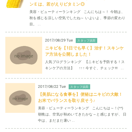
ンＥは、若がえりビタミン◎
美容・ビューティーランキング こんにちは～！ 今朝は、
秋を感じる涼しい空気でしたね～ いよいよ、季節の変わり
目。 ...
2017/08/29 Tue
スタッフ浜田
ニキビを【1日でも早く】治す！スキンケ
ア方法を公開しました！
人気ブログランキング 【ニキビを予防する！ス
キンケアの方法】 ↑↑↑ 今すぐ、チェック!!! ...
2017/08/22 Tue
スタッフ浜田
【美肌になる食事を】便秘はニキビの大敵！
お米でバランスを取り戻そう♪
美容・ビューティーランキング こんにちは～！(^^)
朝晩は、空気が秋めいてきたかな～と感じますが、 日
中は、まだまだ暑い ...