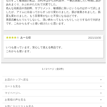
ものすごく敏感肌の私は、10代半ばから20代前半、一番お洒落したい時期に肌が
あれまくり、かぶれやただれで大変でした。
色んな化粧品や洗顔料、サプリメント、敏感肌に良いというものはすべて試しま
したが、アドムに出会ってからすっかり変わりました。肌が改善されました。肌
質も変わりました。もう百香草がないと不安になるほどです。
美肌石鹸もヒリヒリしないし、洗い終わってももっちりしっとりするので大好き
です。これからもずっと使い続けたいと思います。
あーる様
2021/10/30
いつも使っています。安心して使える商品です。
これからも使います。
1 / 1ページ（全2件）
お店のトップへ戻る
カートを見る
マイページへ
お客様の声を見る
お気に入りリストを見る