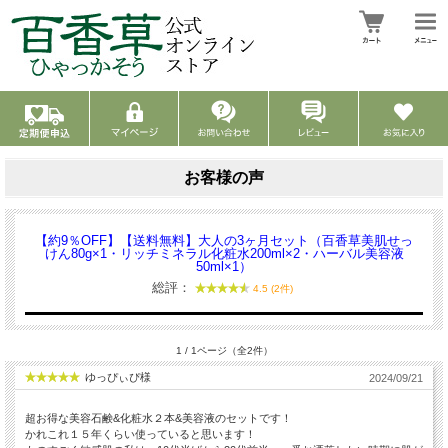
お客様の声
【約9％OFF】【送料無料】大人の3ヶ月セット（百香草美肌せっ
けん80g×1・リッチミネラル化粧水200ml×2・ハーバル美容液
50ml×1）
総評：
4.5 (2件)
1 / 1ページ（全2件）
ゆっぴぃぴ様
2024/09/21
超お得な美容石鹸&化粧水２本&美容液のセットです！
かれこれ１５年くらい使っていると思います！