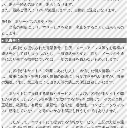
い。退会手続きの終了後、退会となります。
また、最終ご購入より2年間経過しますと、自動的に退会となります。
第4条 本サービスの変更・廃止
当店の判断により、本サービスを変更・廃止をすることが出来るもの
とします。
■
免責事項
・お客様から提供された電話番号、住所、メールアドレス等をお客様の
連絡先として取り扱うものとし、当該連絡先の変更、誤り、メールの不通
等により生ずる損害については、一切の責任を負わないものとします。
・お客様が本サイトのご利用にあたり入力、送信した個人情報について
は、厳重に保管・管理し個人情報の保護に十分な注意を払いますが、情報
の漏洩、消失、第三者による改ざん等の防止の保証は致しかねます。
・本サイトにて提供する情報やサービス、およびお客様が本サイトや弊
社がお送りしたEメール等を通じて取得する情報等に関して、その安全性、
正確性、確実性、有用性、最新性、合法性、道徳性、コンピュータウィル
スに感染していないこと等のいかなる保証も行うものではありません。
したがって、本サイトにて提供する情報やサービス、上記の方法を通
じてお客様が取得する情報等に関連して、お客様または第三者が損害を被