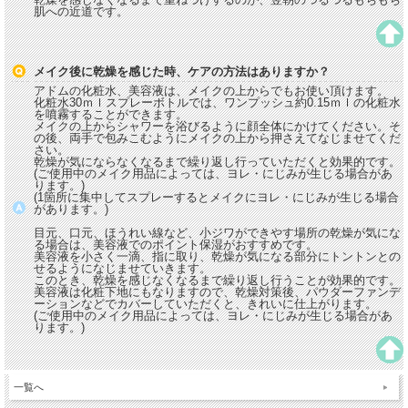
肌への近道です。
メイク後に乾燥を感じた時、ケアの方法はありますか？
アドムの化粧水、美容液は、メイクの上からでもお使い頂けます。
化粧水30ｍｌスプレーボトルでは、ワンプッシュ約0.15ｍｌの化粧水
を噴霧することができます。
メイクの上からシャワーを浴びるように顔全体にかけてください。そ
の後、両手で包みこむようにメイクの上から押さえてなじませてくだ
さい。
乾燥が気にならなくなるまで繰り返し行っていただくと効果的です。
(ご使用中のメイク用品によっては、ヨレ・にじみが生じる場合があ
ります。)
(1箇所に集中してスプレーするとメイクにヨレ・にじみが生じる場合
があります。)
目元、口元、ほうれい線など、小ジワができやす場所の乾燥が気にな
る場合は、美容液でのポイント保湿がおすすめです。
美容液を小さく一滴、指に取り、乾燥が気になる部分にトントンとの
せるようになじませていきます。
このとき、乾燥を感じなくなるまで繰り返し行うことが効果的です。
美容液は化粧下地にもなりますので、乾燥対策後、パウダーファンデ
ーションなどでカバーしていただくと、きれいに仕上がります。
(ご使用中のメイク用品によっては、ヨレ・にじみが生じる場合があ
ります。)
一覧へ