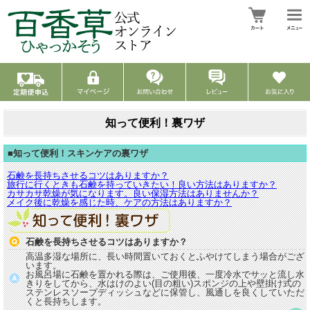
知って便利！裏ワザ
■知って便利！スキンケアの裏ワザ
石鹸を長持ちさせるコツはありますか？
旅行に行くときも石鹸を持っていきたい！良い方法はありますか？
カサカサ乾燥が気になります。良い保湿方法はありませんか？
メイク後に乾燥を感じた時、ケアの方法はありますか？
石鹸を長持ちさせるコツはありますか？
高温多湿な場所に、長い時間置いておくとふやけてしまう場合がござ
います。
お風呂場に石鹸を置かれる際は、ご使用後、一度冷水でサッと流し水
きりをしてから、水はけのよい(目の粗い)スポンジの上や壁掛け式の
ステンレスソープディッシュなどに保管し、風通しを良くしていただ
くと長持ちします。