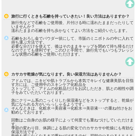
旅行に行くときも石鹸を持っていきたい！良い方法はありますか？
旅行先などで石鹸をご使用後、片付ける時に濡れたままだったりして
いませんか？
濡れたままの石鹸を持ち歩かなくてよい方法をご紹介いたします。
石鹸をおろし金でパウダー状にして、市販のミニボトルの中に入れて
持ち運ぶ方法です。
必要な分だけを使えて、後はそのままキャップを閉めて持ち帰るだけ
なのでとても便利です。このひと手間で、旅行先でもいつもフレッシ
ュな状態の石鹸をご使用いただけます。
カサカサ乾燥が気になります。良い保湿方法はありませんか？
アドムでは、ニキビや肌トラブルから本気でキレイな健康美肌を目指
す方には、ご使用中のスキンケア化粧品を
ストップして、アドムの化粧品だけをお試しただき、肌との相性や調
子をみていただいております。
急にクリーム系のこっくりした保湿液などをストップすると、乾燥が
気になられる方がいらっしゃるようです。
そんなときは、化粧水⇒美容液⇒化粧水⇒美容液･･･の重ね付けをお
勧めしております。
回数はご自身のお肌の様子によって何度でも重ねづけしていただけま
す。
季節の変わり目、体調による肌の変化でのカサカサや乾燥にも有効な
保湿方法です。
乾燥を感じなくなるまで重ねづけするのが、翌朝のつるつるもちもち