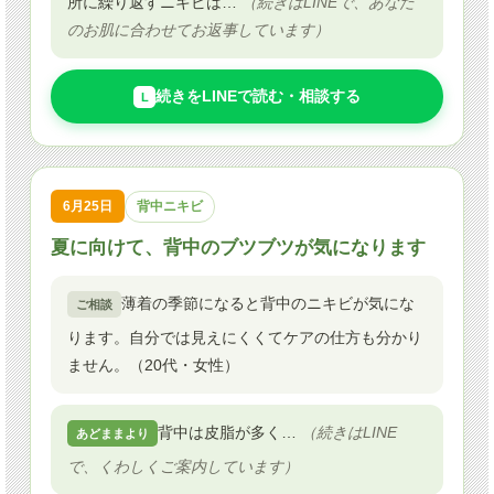
所に繰り返すニキビは…
（続きはLINEで、あなた
のお肌に合わせてお返事しています）
続きをLINEで読む・相談する
L
6月25日
背中ニキビ
夏に向けて、背中のブツブツが気になります
薄着の季節になると背中のニキビが気にな
ご相談
ります。自分では見えにくくてケアの仕方も分かり
ません。（20代・女性）
背中は皮脂が多く…
（続きはLINE
あどままより
で、くわしくご案内しています）