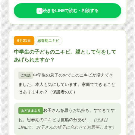
続きをLINEで読む・相談する
L
6月21日
思春期ニキビ
中学生の子どものニキビ。親として何をして
あげられますか？
中学生の息子のおでこのニキビが増えてき
ご相談
ました。本人も気にしています。家庭でできること
はありますか？（保護者の方）
お子さんを思うお気持ち、すてきです
あどままより
ね。思春期のニキビは皮脂の分泌が…
（続きは
LINEで、お子さんの様子に合わせてお返事します）